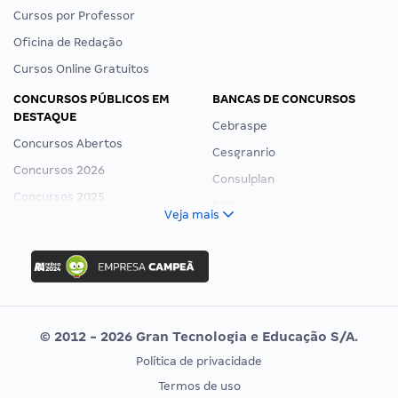
Cursos por Professor
Oficina de Redação
Cursos Online Gratuitos
CONCURSOS PÚBLICOS EM
BANCAS DE CONCURSOS
DESTAQUE
Cebraspe
Concursos Abertos
Cesgranrio
Concursos 2026
Consulplan
Concursos 2025
FCC
Veja mais
Concurso Nacional Unificado
FGV
Concurso Ibama
Idecan
Concurso MPU
Selecon
Editais publicados
Uniase
© 2012 - 2026 Gran Tecnologia e Educação S/A.
Vunesp
Política de privacidade
CONCURSOS POR PROFISSÃO
EXAME DE ORDEM
Termos de uso
Concursos Administrativos
OAB