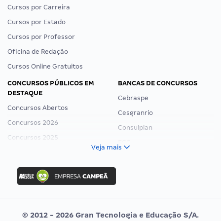
Cursos por Carreira
Cursos por Estado
Cursos por Professor
Oficina de Redação
Cursos Online Gratuitos
CONCURSOS PÚBLICOS EM
BANCAS DE CONCURSOS
DESTAQUE
Cebraspe
Concursos Abertos
Cesgranrio
Concursos 2026
Consulplan
Concursos 2025
FCC
Veja mais
Concurso Nacional Unificado
FGV
Concurso Ibama
Idecan
Concurso MPU
Selecon
Editais publicados
Uniase
© 2012 - 2026 Gran Tecnologia e Educação S/A.
Vunesp