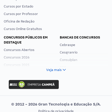
Cursos por Estado
Cursos por Professor
Oficina de Redação
Cursos Online Gratuitos
CONCURSOS PÚBLICOS EM
BANCAS DE CONCURSOS
DESTAQUE
Cebraspe
Concursos Abertos
Cesgranrio
Concursos 2026
Consulplan
Concursos 2025
FCC
Veja mais
Concurso Nacional Unificado
FGV
Concurso Ibama
Idecan
Concurso MPU
Selecon
Editais publicados
Uniase
© 2012 - 2026 Gran Tecnologia e Educação S/A.
Vunesp
Política de privacidade