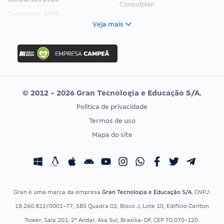
Consulplan
Concursos 2025
FCC
Veja mais
Concurso Nacional Unificado
FGV
Concurso Ibama
Idecan
Concurso MPU
Selecon
Editais publicados
Uniase
© 2012 - 2026 Gran Tecnologia e Educação S/A.
Vunesp
Política de privacidade
CONCURSOS POR PROFISSÃO
EXAME DE ORDEM
Termos de uso
Concursos Administrativos
OAB
Mapa do site
Concursos Educação
Prova OAB
Concursos Fiscais
Calendário OAB
Concursos Jurídicos
Questões OAB
Concursos Militares
Recursos OAB
Gran é uma marca da empresa
Gran Tecnologia e Educação S/A
, CNPJ:
Concursos Policiais
Exame de Ordem
18.260.822/0001-77, SBS Quadra 02, Bloco J, Lote 10, Edifício Carlton
Concursos Saúde
Tower, Sala 201, 2º Andar, Asa Sul, Brasília-DF, CEP 70.070-120.