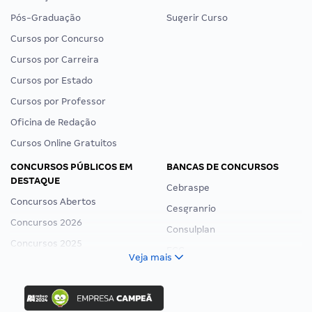
Pós-Graduação
Sugerir Curso
Cursos por Concurso
Cursos por Carreira
Cursos por Estado
Cursos por Professor
Oficina de Redação
Cursos Online Gratuitos
CONCURSOS PÚBLICOS EM
BANCAS DE CONCURSOS
DESTAQUE
Cebraspe
Concursos Abertos
Cesgranrio
Concursos 2026
Consulplan
Concursos 2025
FCC
Veja mais
Concurso Nacional Unificado
FGV
Concurso Ibama
Idecan
Concurso MPU