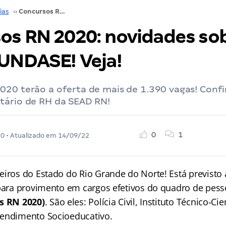
ias
››
Concursos RN 2020: novidades sobre PC, ITEP e FUNDASE! Veja!
os RN 2020: novidades sob
FUNDASE! Veja!
20 terão a oferta de mais de 1.390 vagas! Confi
tário de RH da SEAD RN!
0
1
20
• Atualizado em
14/09/22
eiros do Estado do Rio Grande do Norte! Está previsto 
 para provimento em cargos efetivos do quadro de pess
s RN 2020)
. São eles: Polícia Civil, Instituto Técnico-Cie
tendimento Socioeducativo.