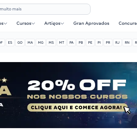
os
Cursos
Artigos
Gran Aprovados
Concurse
DF
ES
GO
MA
MG
MS
MT
PA
PB
PE
PI
PR
RJ
RN
R