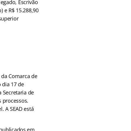
legado, Escrivão
o) e R$ 15.288,90
superior
a da Comarca de
 dia 17 de
a Secretaria de
s processos.
el. A SEAD está
r publicados em