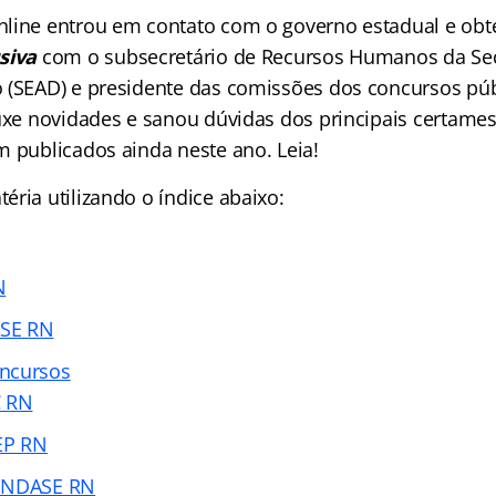
nline entrou em contato com o governo estadual e ob
siva
com o subsecretário de Recursos Humanos da Sec
 (SEAD) e presidente das comissões dos concursos púb
ouxe novidades e sanou dúvidas dos principais certam
m publicados ainda neste ano. Leia!
ria utilizando o índice abaixo:
N
SE RN
ncursos
C RN
EP RN
FUNDASE RN