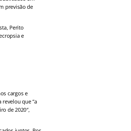
em previsão de
ta, Perito
ecropsia e
aos cargos e
 revelou que “a
iro de 2020″,
cados juntos. Por