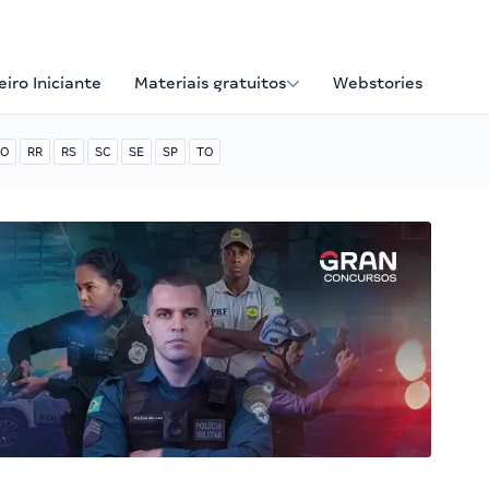
iro Iniciante
Materiais gratuitos
Webstories
O
RR
RS
SC
SE
SP
TO