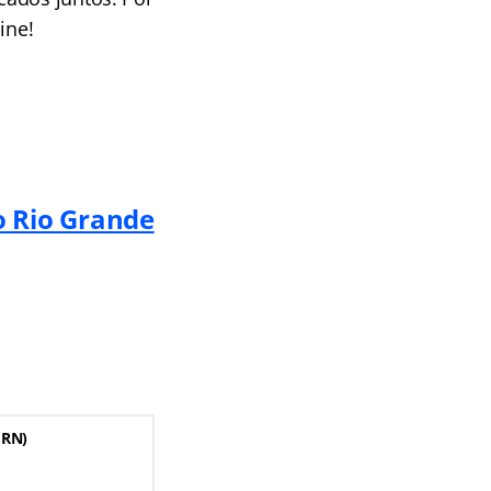
ine!
o Rio Grande
 RN)