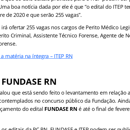
Uma boa notícia dada por ele é que “o edital do ITEP t
re de 2020 e que serão 255 vagas”.
N
irá ofertar 255 vagas nos cargos de Perito Médico Legis
rito Criminal, Assistente Técnico Forense, Agente de N
orense.
a a matéria na íntegra – ITEP RN
o FUNDASE RN
falou que está sendo feito o levantamento em relação 
contemplados no concurso público da Fundação. Ainda
nçamento do edital
FUNDASE RN
é até o final de fevere
 os editais da PC RN, FUNDASE e ITEP podem ser publi