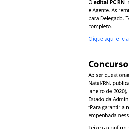
O
edital PC RN
i
e Agente. As remu
para Delegado. T
completo.
Clique aqui e lei
Concurso
Ao ser questiona
Natal/RN, publica
janeiro de 2020),
Estado da Admini
“Para garantir a 
empenhada nesse 
Teixeira confirm