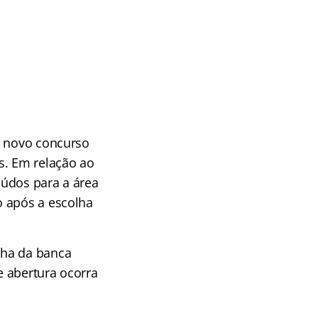
o novo concurso
s. Em relação ao
eúdos para a área
o após a escolha
lha da banca
e abertura ocorra