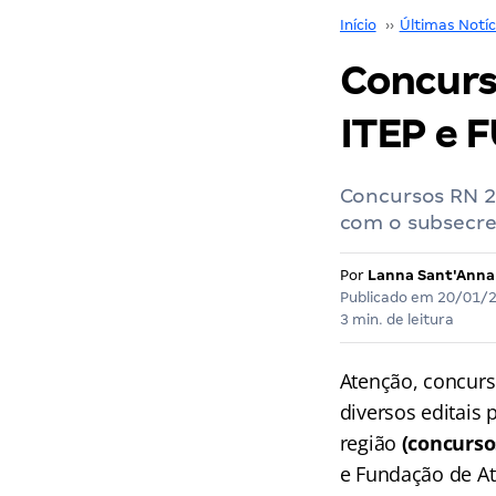
Início
››
Últimas Notíc
Concurs
ITEP e 
Concursos RN 20
com o subsecre
Por
Lanna Sant'Anna
Publicado em
20/01/
3 min. de leitura
Atenção, concurs
diversos editais
região
(concurso
e Fundação de A