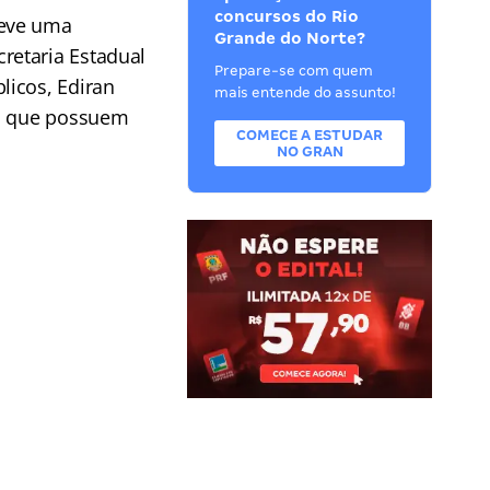
concursos do Rio
teve uma
Grande do Norte?
retaria Estadual
Prepare-se com quem
licos, Ediran
mais entende do assunto!
es que possuem
COMECE A ESTUDAR
NO GRAN