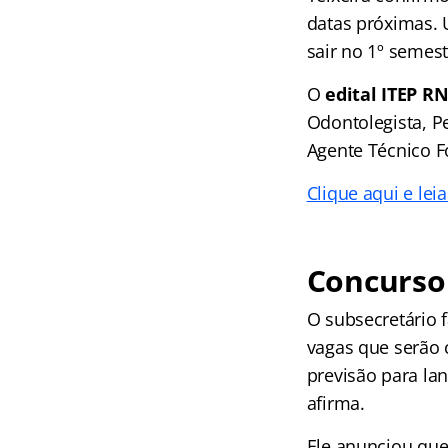
datas próximas. 
sair no 1º semest
O
edital ITEP R
Odontolegista, Pe
Agente Técnico F
Clique aqui e lei
Concurs
O subsecretário 
vagas que serão 
previsão para la
afirma.
Ele anunciou que