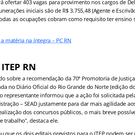
rá ofertar 403 vagas para provimento nos cargos de De
nerações iniciais são de R$ 3.755,48 (Agente e Escrivã
odas as ocupações cobram como requisito ter ensino 
a a matéria na íntegra – PC RN
 ITEP RN
do sobre a recomendação da 70ª Promotoria de Justiç
da no Diário Oficial do Rio Grande do Norte (edição do
 o representante informou que a ação foi solicitada pel
stração – SEAD justamente para dar mais agilidade ao
realização dos concursos públicos, o mais breve possív
trabalho”, destaca ele.
ou que os dois editais previstos para o ITEP podem se