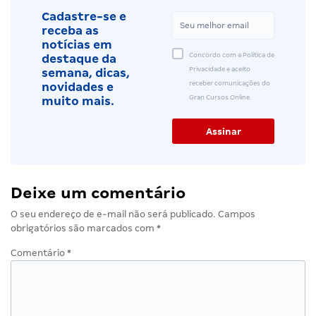
Cadastre-se e
receba as
notícias em
Concordo com a Política de
destaque da
Privacidade e aceito
semana, dicas,
receber comunicações do
novidades e
Gran Cursos Online.
muito mais.
Deixe um comentário
O seu endereço de e-mail não será publicado.
Campos
obrigatórios são marcados com
*
Comentário
*