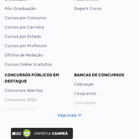
Pós-Graduação
Sugerir Curso
Cursos por Concurso
Cursos por Carreira
Cursos por Estado
Cursos por Professor
Oficina de Redação
Cursos Online Gratuitos
CONCURSOS PÚBLICOS EM
BANCAS DE CONCURSOS
DESTAQUE
Cebraspe
Concursos Abertos
Cesgranrio
Concursos 2026
Consulplan
Concursos 2025
FCC
Veja mais
Concurso Nacional Unificado
FGV
Concurso Ibama
Idecan
Concurso MPU