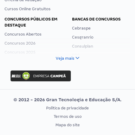
Cursos Online Gratuitos
CONCURSOS PÚBLICOS EM
BANCAS DE CONCURSOS
DESTAQUE
Cebraspe
Concursos Abertos
Cesgranrio
Concursos 2026
Consulplan
Concursos 2025
FCC
Veja mais
Concurso Nacional Unificado
FGV
Concurso Ibama
Idecan
Concurso MPU
Selecon
Editais publicados
Uniase
© 2012 - 2026 Gran Tecnologia e Educação S/A.
Vunesp
Política de privacidade
CONCURSOS POR PROFISSÃO
EXAME DE ORDEM
Termos de uso
Concursos Administrativos
OAB
Mapa do site
Concursos Educação
Prova OAB