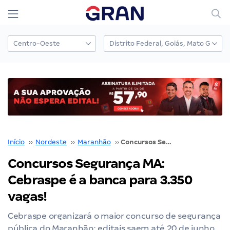
Início
››
Nordeste
››
Maranhão
››
Concursos Segurança MA: Cebraspe é a banca para 3.350 vagas!
Concursos Segurança MA:
Cebraspe é a banca para 3.350
vagas!
Cebraspe organizará o maior concurso de segurança
pública do Maranhão; editais saem até 20 de junho