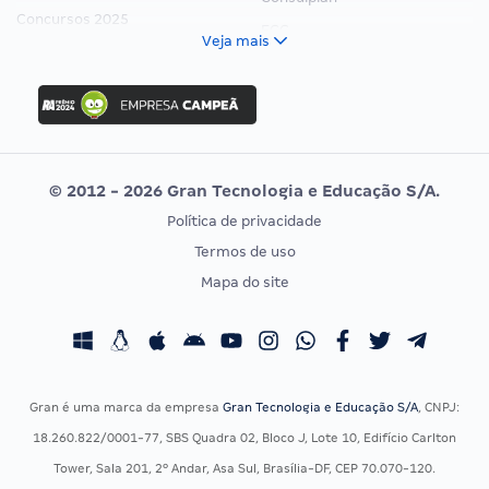
Concursos 2025
FCC
Veja mais
Concurso Nacional Unificado
FGV
Concurso Ibama
Idecan
Concurso MPU
Selecon
Editais publicados
Uniase
© 2012 - 2026 Gran Tecnologia e Educação S/A.
Vunesp
Política de privacidade
CONCURSOS POR PROFISSÃO
EXAME DE ORDEM
Termos de uso
Concursos Administrativos
OAB
Mapa do site
Concursos Educação
Prova OAB
Concursos Fiscais
Calendário OAB
Concursos Jurídicos
Questões OAB
Concursos Militares
Recursos OAB
Gran é uma marca da empresa
Gran Tecnologia e Educação S/A
, CNPJ:
Concursos Policiais
Exame de Ordem
18.260.822/0001-77, SBS Quadra 02, Bloco J, Lote 10, Edifício Carlton
Concursos Saúde
Tower, Sala 201, 2º Andar, Asa Sul, Brasília-DF, CEP 70.070-120.