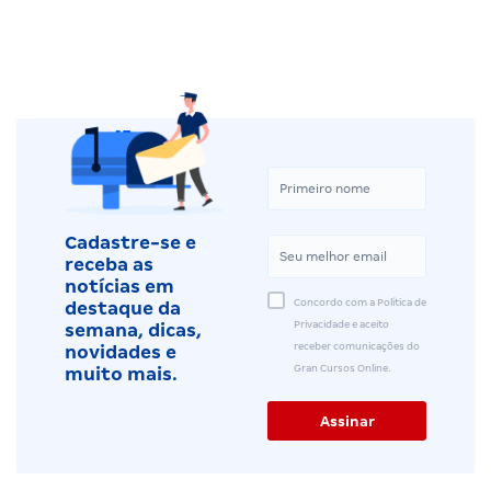
Cadastre-se e
receba as
notícias em
Concordo com a Política de
destaque da
Privacidade e aceito
semana, dicas,
receber comunicações do
novidades e
Gran Cursos Online.
muito mais.