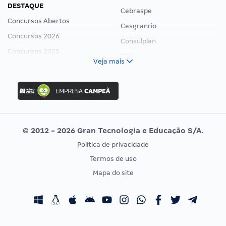
DESTAQUE
Cebraspe
Concursos Abertos
Cesgranrio
Concursos 2026
Consulplan
Concursos 2025
FCC
Veja mais
Concurso Nacional Unificado
FGV
Concurso Ibama
Idecan
Concurso MPU
Selecon
Editais publicados
Uniase
© 2012 - 2026 Gran Tecnologia e Educação S/A.
Vunesp
Política de privacidade
CONCURSOS POR PROFISSÃO
EXAME DE ORDEM
Termos de uso
Concursos Administrativos
OAB
Mapa do site
Concursos Educação
Prova OAB
Concursos Fiscais
Calendário OAB
Concursos Jurídicos
Questões OAB
Concursos Militares
Recursos OAB