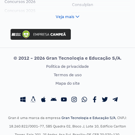
Concursos 2026
Consulplan
Concursos 2025
FCC
Veja mais
Concurso Nacional Unificado
FGV
Concurso Ibama
Idecan
Concurso MPU
Selecon
Editais publicados
Uniase
© 2012 - 2026 Gran Tecnologia e Educação S/A.
Vunesp
Política de privacidade
CONCURSOS POR PROFISSÃO
EXAME DE ORDEM
Termos de uso
Concursos Administrativos
OAB
Mapa do site
Concursos Educação
Prova OAB
Concursos Fiscais
Calendário OAB
Concursos Jurídicos
Questões OAB
Concursos Militares
Recursos OAB
Gran é uma marca da empresa
Gran Tecnologia e Educação S/A
, CNPJ:
Concursos Policiais
Exame de Ordem
18.260.822/0001-77, SBS Quadra 02, Bloco J, Lote 10, Edifício Carlton
Concursos Saúde
Tower, Sala 201, 2º Andar, Asa Sul, Brasília-DF, CEP 70.070-120.