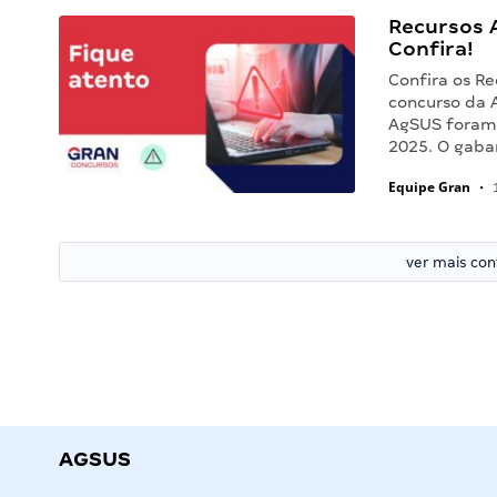
Recursos 
Confira!
Confira os R
concurso da A
AgSUS foram 
2025. O gabar
Equipe Gran
•
1
ver mais co
AGSUS