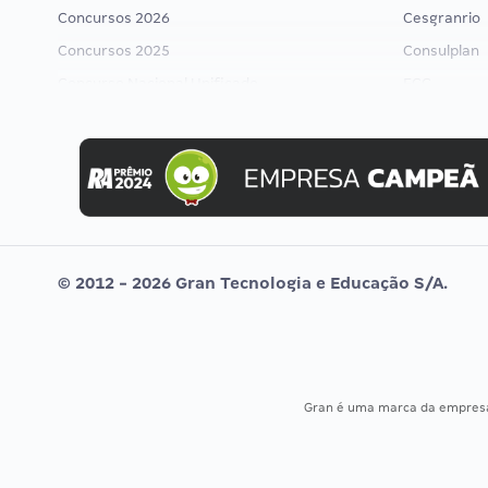
Concursos 2026
Cesgranrio
Concursos 2025
Consulplan
Concurso Nacional Unificado
FCC
Concurso Ibama
FGV
Concurso MPU
Idecan
Editais publicados
Selecon
Uniase
Vunesp
© 2012 - 2026 Gran Tecnologia e Educação S/A.
Gran é uma marca da empre