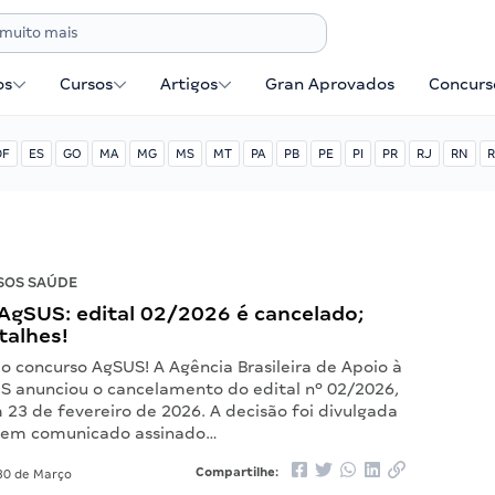
os
Cursos
Artigos
Gran Aprovados
Concurse
DF
ES
GO
MA
MG
MS
MT
PA
PB
PE
PI
PR
RJ
RN
R
SOS SAÚDE
AgSUS: edital 02/2026 é cancelado;
talhes!
o concurso AgSUS! A Agência Brasileira de Apoio à
S anunciou o cancelamento do edital nº 02/2026,
23 de fevereiro de 2026. A decisão foi divulgada
e em comunicado assinado…
Compartilhe:
0 de Março