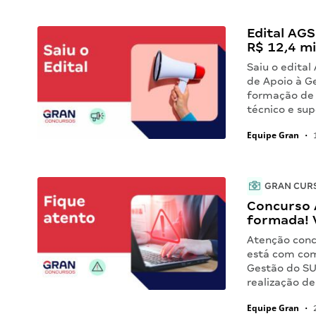
Edital AGS
R$ 12,4 mi
Saiu o edital
de Apoio à G
formação de c
técnico e sup
Equipe Gran
•
1
GRAN CUR
Concurso 
formada!
Atenção conc
está com com
Gestão do SU
realização d
Equipe Gran
•
2