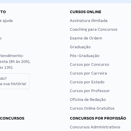
NTO
CURSOS ONLINE
e ajuda
Assinatura Ilimitada
Coaching para Concursos
p
Exame de Ordem
Graduação
atendimento:
Pós-Graduação
exta (8h às 20h),
Cursos por Concurso
às 13h).
Cursos por Carreira
ado?
Cursos por Estado
a sua história!
Cursos por Professor
Oficina de Redação
Cursos Online Gratuitos
 CONCURSOS
CONCURSOS POR PROFISSÃO
Concursos Administrativos