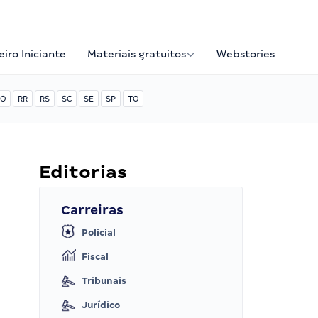
iro Iniciante
Materiais gratuitos
Webstories
O
RR
RS
SC
SE
SP
TO
Editorias
Carreiras
Policial
Fiscal
Tribunais
Jurídico