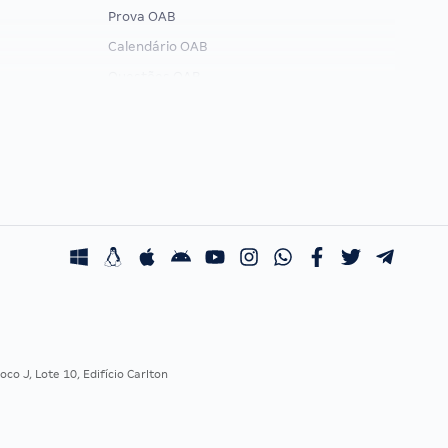
Prova OAB
Calendário OAB
Questões OAB
Recursos OAB
Exame de Ordem
co J, Lote 10, Edifício Carlton