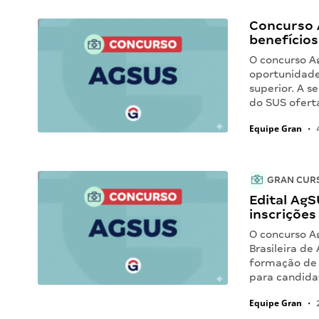
Concurso 
benefícios
O concurso A
oportunidades
superior. A s
do SUS ofert
Equipe Gran
•
4
GRAN CUR
Edital AgS
inscriçõe
O concurso A
Brasileira de
formação de 
para candida
Equipe Gran
•
2