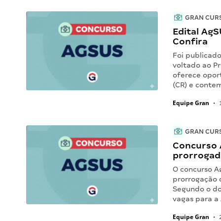
GRAN CUR
Edital AgS
Confira
Foi publicad
voltado ao P
oferece opor
(CR) e conte
Equipe Gran
•
1
GRAN CUR
Concurso A
prorrogad
O concurso A
prorrogação d
Segundo o do
vagas para a 
Equipe Gran
•
2