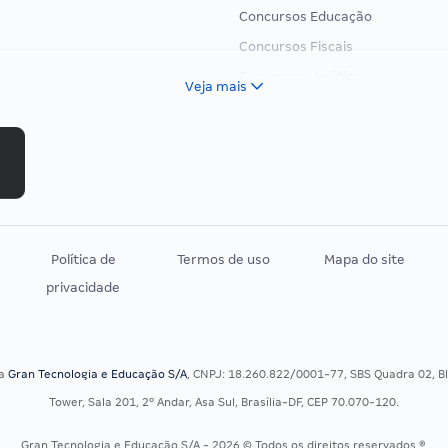
Concursos Educação
Concursos Fiscais
Concursos Jurídicos
Veja mais
Concursos Militares
Concursos Policiais
Concursos Saúde
Concursos Tribunais
Residência Multiprofissional
Política de
Termos de uso
Mapa do site
privacidade
sa
Gran Tecnologia e Educação S/A
, CNPJ: 18.260.822/0001-77, SBS Quadra 02, Blo
Tower, Sala 201, 2º Andar, Asa Sul, Brasília-DF, CEP 70.070-120.
Gran Tecnologia e Educação S/A - 2026 © Todos os direitos reservados ®