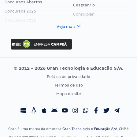
Concursos Abertos
Cesgranrio
Concursos 2026
Consulplan
Concursos 2025
FCC
Veja mais
Concurso Nacional Unificado
FGV
Concurso Ibama
Idecan
Concurso MPU
Selecon
Editais publicados
Uniase
© 2012 - 2026 Gran Tecnologia e Educação S/A.
Vunesp
Política de privacidade
CONCURSOS POR PROFISSÃO
EXAME DE ORDEM
Termos de uso
Concursos Administrativos
OAB
Mapa do site
Concursos Educação
Prova OAB
Concursos Fiscais
Calendário OAB
Concursos Jurídicos
Questões OAB
Concursos Militares
Recursos OAB
Gran é uma marca da empresa
Gran Tecnologia e Educação S/A
, CNPJ:
Concursos Policiais
Exame de Ordem