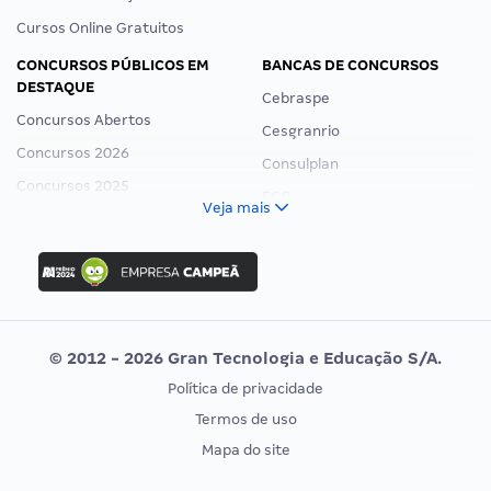
Cursos Online Gratuitos
CONCURSOS PÚBLICOS EM
BANCAS DE CONCURSOS
DESTAQUE
Cebraspe
Concursos Abertos
Cesgranrio
Concursos 2026
Consulplan
Concursos 2025
FCC
Veja mais
Concurso Nacional Unificado
FGV
Concurso Ibama
Idecan
Concurso MPU
Selecon
Editais publicados
Uniase
© 2012 - 2026 Gran Tecnologia e Educação S/A.
Vunesp
Política de privacidade
CONCURSOS POR PROFISSÃO
EXAME DE ORDEM
Termos de uso
Concursos Administrativos
OAB
Mapa do site
Concursos Educação
Prova OAB