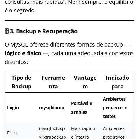
consultas mais rápidas”. Nem sempre: o equilíbrio
é o segredo.
🗄️
3. Backup e Recuperação
O MySQL oferece diferentes formas de backup —
lógico e físico
—, cada uma adequada a contextos
distintos:
Tipo de
Ferrame
Vantage
Indicado
Backup
nta
m
para
Ambientes
Portável e
Lógico
mysqldump
pequenos e
simples
testes
mysqlhotcop
Mais rápido
Ambientes
Físico
y, xtrabackup
e íntegro
produtivos