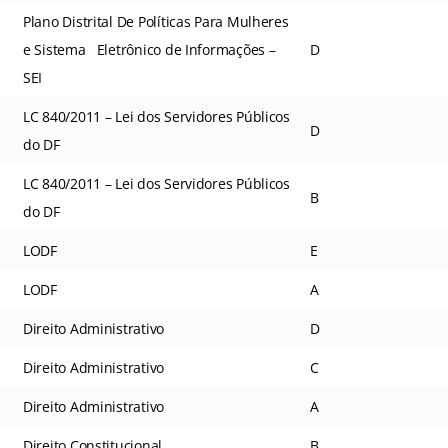
Plano Distrital De Políticas Para Mulheres
e Sistema Eletrônico de Informações –
D
SEI
LC 840/2011 – Lei dos Servidores Públicos
D
do DF
LC 840/2011 – Lei dos Servidores Públicos
B
do DF
LODF
E
LODF
A
Direito Administrativo
D
Direito Administrativo
C
Direito Administrativo
A
Direito Constitucional
B