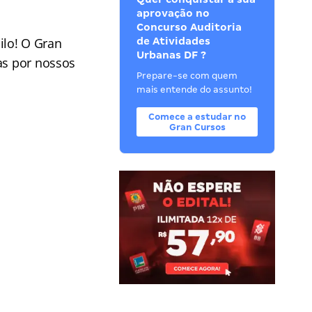
aprovação no
Concurso Auditoria
ilo! O Gran
de Atividades
Urbanas DF ?
as por nossos
Prepare-se com quem
mais entende do assunto!
Comece a estudar no
Gran Cursos