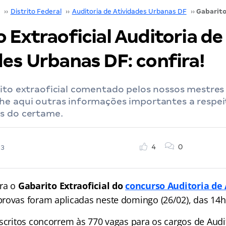
››
Distrito Federal
››
Auditoria de Atividades Urbanas DF
››
 Extraoficial Auditoria de
es Urbanas DF: confira!
rito extraoficial comentado pelos nossos mestres
he aqui outras informações importantes a respei
s do certame.
4
0
23
ra o
Gabarito Extraoficial do
concurso Auditoria de 
 provas foram aplicadas neste domingo (26/02), das 14
nscritos concorrem às 770 vagas para os cargos de Audi