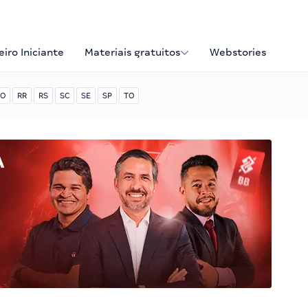
iro Iniciante
Materiais gratuitos
Webstories
O
RR
RS
SC
SE
SP
TO