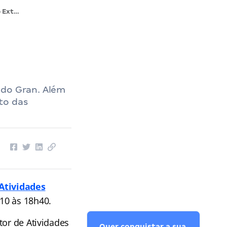
Gabarito Extraoficial Auditoria de Atividades Urbanas DF: confira!
 do Gran. Além
to das
Atividades
h10 às 18h40.
tor de Atividades
Quer conquistar a sua