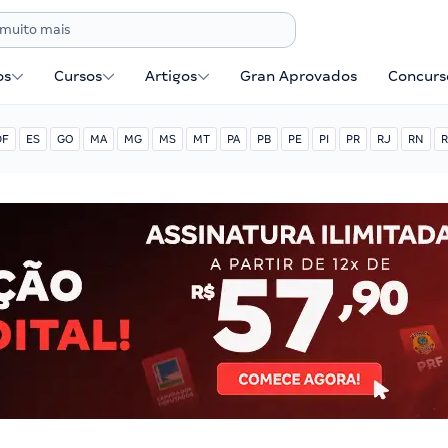
os
Cursos
Artigos
Gran Aprovados
Concurse
DF
ES
GO
MA
MG
MS
MT
PA
PB
PE
PI
PR
RJ
RN
R