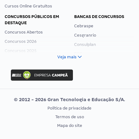
Cursos Online Gratuitos
CONCURSOS PÚBLICOS EM
BANCAS DE CONCURSOS
DESTAQUE
Cebraspe
Concursos Abertos
Cesgranrio
Concursos 2026
Consulplan
Concursos 2025
FCC
Veja mais
Concurso Nacional Unificado
FGV
Concurso Ibama
Idecan
Concurso MPU
Selecon
Editais publicados
Uniase
© 2012 - 2026 Gran Tecnologia e Educação S/A.
Vunesp
Política de privacidade
CONCURSOS POR PROFISSÃO
EXAME DE ORDEM
Termos de uso
Concursos Administrativos
OAB
Mapa do site
Concursos Educação
Prova OAB
Concursos Fiscais
Calendário OAB