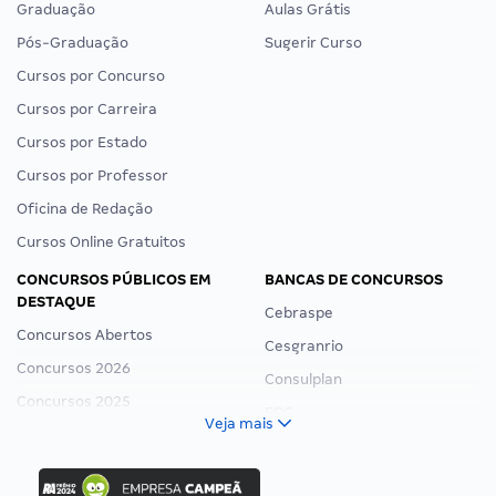
Graduação
Aulas Grátis
Pós-Graduação
Sugerir Curso
Cursos por Concurso
Cursos por Carreira
Cursos por Estado
Cursos por Professor
Oficina de Redação
Cursos Online Gratuitos
CONCURSOS PÚBLICOS EM
BANCAS DE CONCURSOS
DESTAQUE
Cebraspe
Concursos Abertos
Cesgranrio
Concursos 2026
Consulplan
Concursos 2025
FCC
Veja mais
Concurso Nacional Unificado
FGV
Concurso Ibama
Idecan