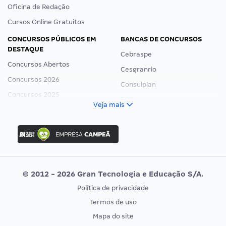
Oficina de Redação
Cursos Online Gratuitos
CONCURSOS PÚBLICOS EM
BANCAS DE CONCURSOS
DESTAQUE
Cebraspe
Concursos Abertos
Cesgranrio
Concursos 2026
Consulplan
Concursos 2025
FCC
Veja mais
Concurso Nacional Unificado
FGV
Concurso Ibama
Idecan
Concurso MPU
Selecon
Editais publicados
Uniase
© 2012 - 2026 Gran Tecnologia e Educação S/A.
Vunesp
Política de privacidade
CONCURSOS POR PROFISSÃO
EXAME DE ORDEM
Termos de uso
Concursos Administrativos
OAB
Mapa do site
Concursos Educação
Prova OAB