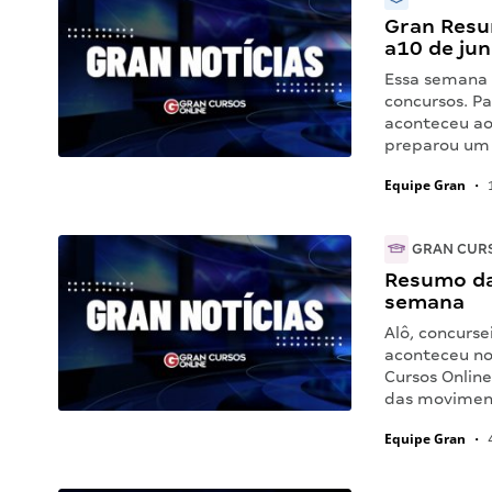
Gran Resu
a10 de ju
Essa semana
concursos. P
aconteceu ao
preparou um 
Equipe Gran
•
1
GRAN CUR
Resumo da
semana
Alô, concurse
aconteceu no
Cursos Online
das movimen
Equipe Gran
•
4