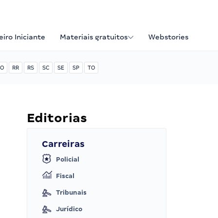
iro Iniciante
Materiais gratuitos
Webstories
O
RR
RS
SC
SE
SP
TO
Editorias
Carreiras
Policial
Fiscal
Tribunais
Jurídico