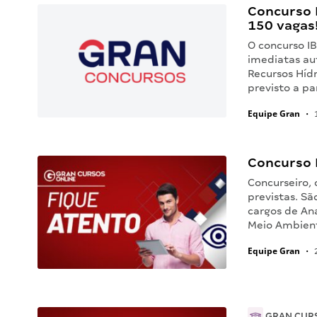
Concurso 
150 vagas
O concurso I
imediatas au
Recursos Hídr
previsto a pa
Equipe Gran
•
1
Concurso 
Concurseiro,
previstas. Sã
cargos de An
Meio Ambient
Equipe Gran
•
2
GRAN CUR