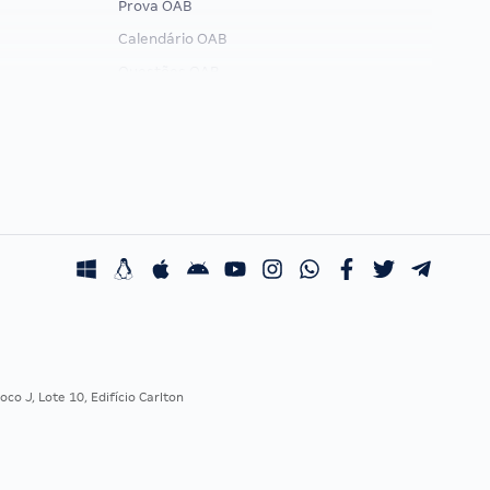
Prova OAB
Calendário OAB
Questões OAB
Recursos OAB
Exame de Ordem
co J, Lote 10, Edifício Carlton