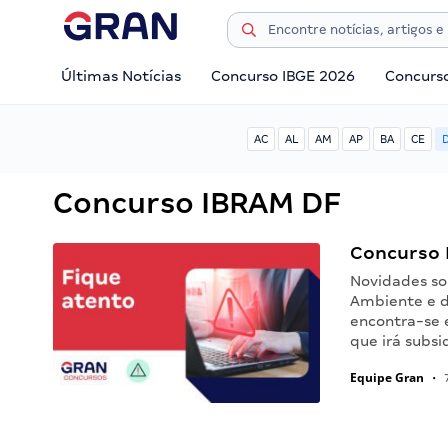
Últimas Notícias
Concurso IBGE 2026
Concurs
AC
AL
AM
AP
BA
CE
Concurso IBRAM DF
Concurso I
Novidades so
Ambiente e do
encontra-se 
que irá subsi
Equipe Gran
•
7