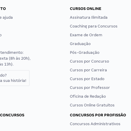
NTO
CURSOS ONLINE
e ajuda
Assinatura Ilimitada
Coaching para Concursos
p
Exame de Ordem
Graduação
atendimento:
Pós-Graduação
exta (8h às 20h),
Cursos por Concurso
às 13h).
Cursos por Carreira
ado?
Cursos por Estado
a sua história!
Cursos por Professor
Oficina de Redação
Cursos Online Gratuitos
 CONCURSOS
CONCURSOS POR PROFISSÃO
Concursos Administrativos