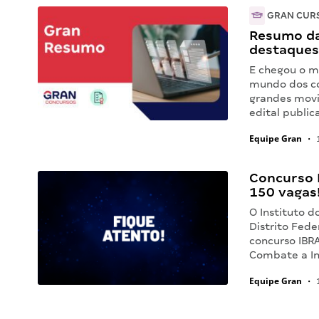
GRAN CUR
Resumo da
destaques
E chegou o m
mundo dos co
grandes movi
edital public
Equipe Gran
•
1
Concurso 
150 vagas
O Instituto 
Distrito Fede
concurso IBR
Combate a In
Equipe Gran
•
1