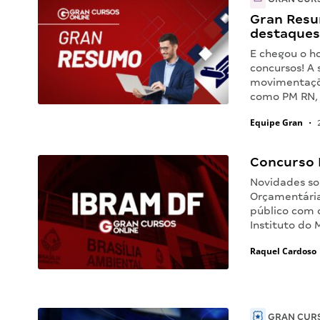
Gran Resu
destaques
E chegou o h
concursos! A 
movimentaçõe
como PM RN,
Equipe Gran
•
2
Concurso 
Novidades sob
Orçamentária
público com 
Instituto do
Raquel Cardoso
GRAN CURS