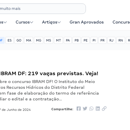
os
Cursos
Artigos
Gran Aprovados
Concurse
DF
ES
GO
MA
MG
MS
MT
PA
PB
PE
PI
PR
RJ
RN
R
BRAM DF: 219 vagas previstas. Veja!
bre o concurso IBRAM DF! O Instituto do Meio
s Recursos Hídricos do Distrito Federal
em fase de elaboração do termo de referência
diar o edital e a contratação…
Compartilhe:
 de Junho de 2024