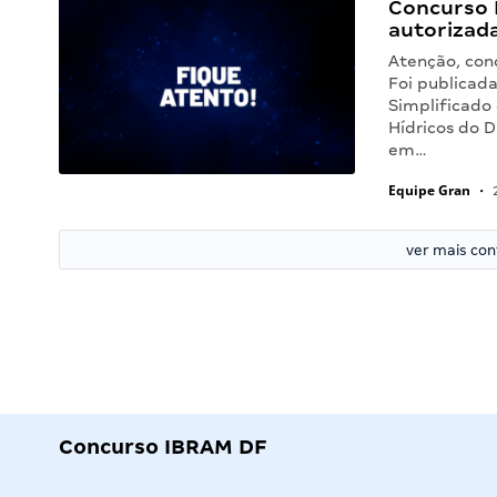
Concurso 
autorizada
Atenção, con
Foi publicada
Simplificado
Hídricos do D
em…
Equipe Gran
•
2
ver mais co
Concurso IBRAM DF