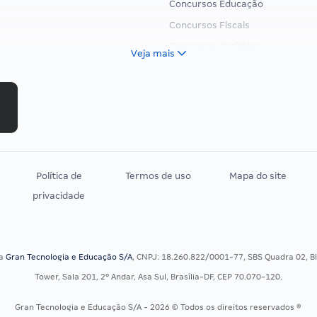
Concursos Educação
Concursos Fiscais
Concursos Jurídicos
Veja mais
Concursos Militares
Concursos Policiais
Concursos Saúde
Concursos Tribunais
Residência Multiprofissional
Política de
Termos de uso
Mapa do site
privacidade
sa
Gran Tecnologia e Educação S/A
, CNPJ: 18.260.822/0001-77, SBS Quadra 02, Blo
Tower, Sala 201, 2º Andar, Asa Sul, Brasília-DF, CEP 70.070-120.
Gran Tecnologia e Educação S/A - 2026 © Todos os direitos reservados ®