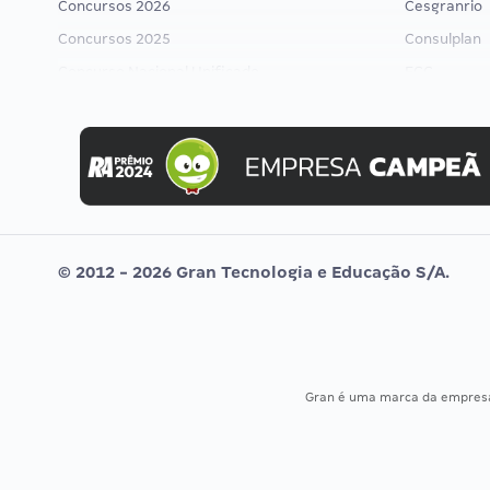
Concursos 2026
Cesgranrio
Concursos 2025
Consulplan
Concurso Nacional Unificado
FCC
Concurso Ibama
FGV
Concurso MPU
Idecan
Editais publicados
Selecon
Uniase
Vunesp
© 2012 - 2026 Gran Tecnologia e Educação S/A.
Gran é uma marca da empre