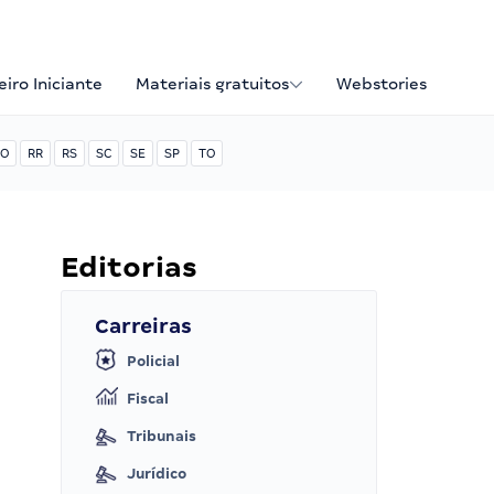
iro Iniciante
Materiais gratuitos
Webstories
O
RR
RS
SC
SE
SP
TO
Editorias
Carreiras
Policial
Fiscal
Tribunais
Jurídico