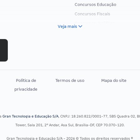
Concursos Educação
Concursos Fiscais
Concursos Jurídicos
Veja mais
Concursos Militares
Concursos Policiais
Concursos Saúde
Concursos Tribunais
Residência Multiprofissional
Política de
Termos de uso
Mapa do site
privacidade
sa
Gran Tecnologia e Educação S/A
, CNPJ: 18.260.822/0001-77, SBS Quadra 02, Blo
Tower, Sala 201, 2º Andar, Asa Sul, Brasília-DF, CEP 70.070-120.
Gran Tecnologia e Educação S/A - 2026 © Todos os direitos reservados ®