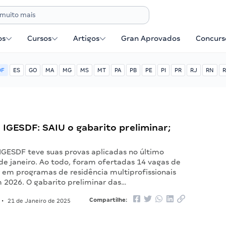
os
Cursos
Artigos
Gran Aprovados
Concurse
DF
ES
GO
MA
MG
MS
MT
PA
PB
PE
PI
PR
RJ
RN
R
 IGESDF: SAIU o gabarito preliminar;
 IGESDF teve suas provas aplicadas no último
de janeiro. Ao todo, foram ofertadas 14 vagas de
r em programas de residência multiprofissionais
m 2026. O gabarito preliminar das…
Compartilhe:
•
21 de Janeiro de 2025