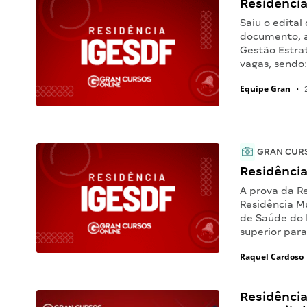
Residênci
Saiu o edita
documento, a 
Gestão Estrat
vagas, sendo
Equipe Gran
•
2
GRAN CUR
Residênci
A prova da Re
Residência Mu
de Saúde do D
superior para
Raquel Cardoso
Residência