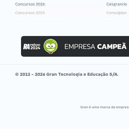
Concursos 2026
Cesgranrio
Concursos 2025
Consulplan
Concurso Nacional Unificado
FCC
Concurso Ibama
FGV
Concurso MPU
Idecan
Editais publicados
Selecon
Uniase
Vunesp
© 2012 - 2026 Gran Tecnologia e Educação S/A.
Gran é uma marca da empre