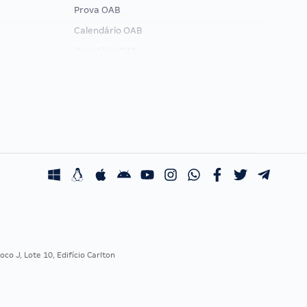
Prova OAB
Calendário OAB
Questões OAB
Recursos OAB
Exame de Ordem
co J, Lote 10, Edifício Carlton