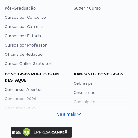
Pós-Graduação
Sugerir Curso
Cursos por Concurso
Cursos por Carreira
Cursos por Estado
Cursos por Professor
Oficina de Redação
Cursos Online Gratuitos
CONCURSOS PÚBLICOS EM
BANCAS DE CONCURSOS
DESTAQUE
Cebraspe
Concursos Abertos
Cesgranrio
Concursos 2026
Consulplan
Concursos 2025
FCC
Veja mais
Concurso Nacional Unificado
FGV
Concurso Ibama
Idecan
Concurso MPU