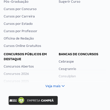
Pós-Graduação
Sugerir Curso
Cursos por Concurso
Cursos por Carreira
Cursos por Estado
Cursos por Professor
Oficina de Redação
Cursos Online Gratuitos
CONCURSOS PÚBLICOS EM
BANCAS DE CONCURSOS
DESTAQUE
Cebraspe
Concursos Abertos
Cesgranrio
Concursos 2026
Consulplan
Concursos 2025
FCC
Veja mais
Concurso Nacional Unificado
FGV
Concurso Ibama
Idecan
Concurso MPU
Selecon