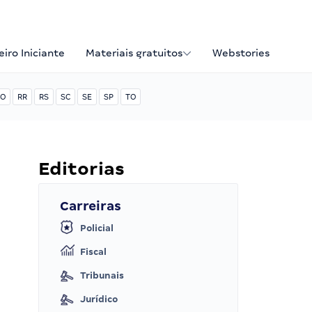
iro Iniciante
Materiais gratuitos
Webstories
O
RR
RS
SC
SE
SP
TO
Editorias
Carreiras
Policial
Fiscal
Tribunais
Jurídico