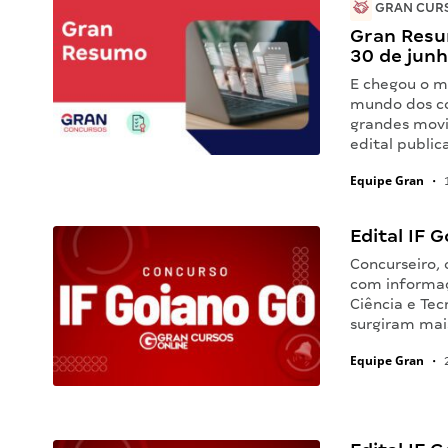
GRAN CURS
Gran Resu
30 de jun
E chegou o m
mundo dos co
grandes movi
edital public
Equipe Gran
•
1
Edital IF 
Concurseiro, 
com informaç
Ciência e Tec
surgiram mai
Equipe Gran
•
2