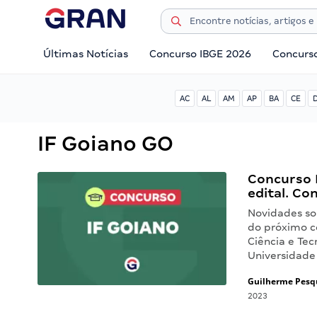
Últimas Notícias
Concurso IBGE 2026
Concurs
AC
AL
AM
AP
BA
CE
IF Goiano GO
Concurso 
edital. Co
Novidades so
do próximo c
Ciência e Tec
Universidade
Guilherme Pesq
2023