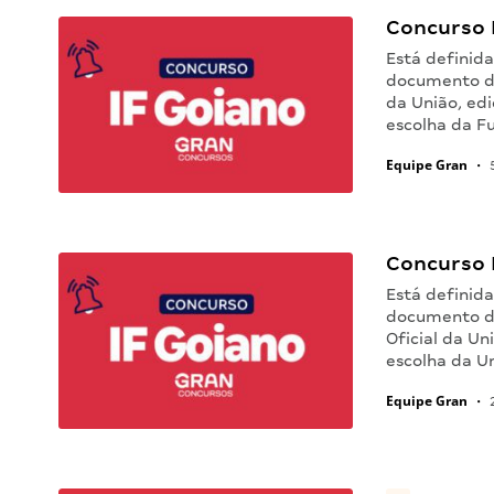
Concurso I
Está definida
documento de 
da União, ed
escolha da F
Equipe Gran
•
5
Concurso 
Está definida
documento de
Oficial da U
escolha da U
Equipe Gran
•
2