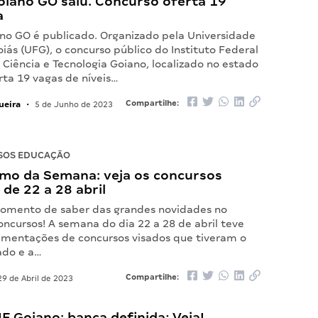
Goiano GO saiu. Concurso oferta 19
a
ano GO é publicado. Organizado pela Universidade
iás (UFG), o concurso público do Instituto Federal
Ciência e Tecnologia Goiano, localizado no estado
rta 19 vagas de níveis…
ueira
Compartilhe:
•
5 de Junho de 2023
SOS EDUCAÇÃO
mo da Semana: veja os concursos
de 22 a 28 abril
omento de saber das grandes novidades no
ncursos! A semana do dia 22 a 28 de abril teve
mentações de concursos visados que tiveram o
ado e a…
Compartilhe:
9 de Abril de 2023
F Goiano: banca definida; Veja!