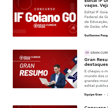
Edital IF 
vagas. Vej
Edital IF Goi
Federal de Go
de Educação, 
de Goiás, ofe
Guilherme Pesq
GRAN CUR
Gran Resu
destaques 
E chegou o m
mundo dos co
grandes movi
edital public
Equipe Gran
•
2
Concurso I