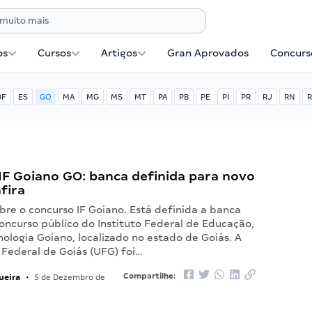
os
Cursos
Artigos
Gran Aprovados
Concurse
DF
ES
GO
MA
MG
MS
MT
PA
PB
PE
PI
PR
RJ
RN
R
IF Goiano GO: banca definida para novo
nfira
bre o concurso IF Goiano. Está definida a banca
oncurso público do Instituto Federal de Educação,
nologia Goiano, localizado no estado de Goiás. A
 Federal de Goiás (UFG) foi…
ueira
Compartilhe:
•
5 de Dezembro de