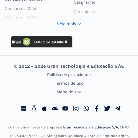
Cesgranrio
Concursos 2026
Consulplan
Concursos 2025
FCC
Veja mais
Concurso Nacional Unificado
FGV
Concurso Ibama
Idecan
Concurso MPU
Selecon
Editais publicados
Uniase
© 2012 - 2026 Gran Tecnologia e Educação S/A.
Vunesp
Política de privacidade
CONCURSOS POR PROFISSÃO
EXAME DE ORDEM
Termos de uso
Concursos Administrativos
OAB
Mapa do site
Concursos Educação
Prova OAB
Concursos Fiscais
Calendário OAB
Concursos Jurídicos
Questões OAB
Concursos Militares
Recursos OAB
Gran é uma marca da empresa
Gran Tecnologia e Educação S/A
, CNPJ:
Concursos Policiais
Exame de Ordem
18.260.822/0001-77, SBS Quadra 02, Bloco J, Lote 10, Edifício Carlton