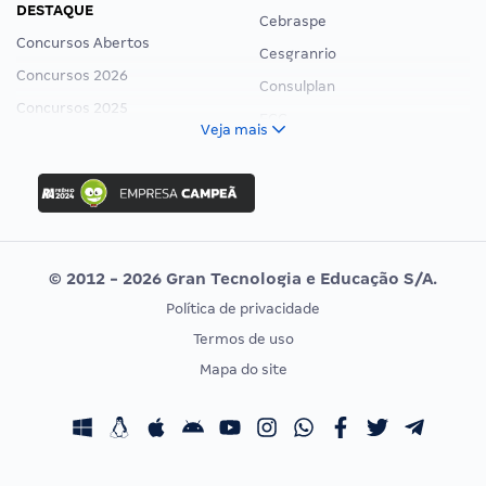
DESTAQUE
Cebraspe
Concursos Abertos
Cesgranrio
Concursos 2026
Consulplan
Concursos 2025
FCC
Veja mais
Concurso Nacional Unificado
FGV
Concurso Ibama
Idecan
Concurso MPU
Selecon
Editais publicados
Uniase
© 2012 - 2026 Gran Tecnologia e Educação S/A.
Vunesp
Política de privacidade
CONCURSOS POR PROFISSÃO
EXAME DE ORDEM
Termos de uso
Concursos Administrativos
OAB
Mapa do site
Concursos Educação
Prova OAB
Concursos Fiscais
Calendário OAB
Concursos Jurídicos
Questões OAB
Concursos Militares
Recursos OAB