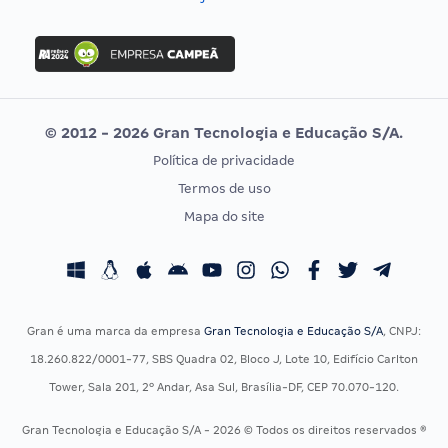
Concurso Nacional Unificado
FGV
Concurso Ibama
Idecan
Concurso MPU
Selecon
Editais publicados
Uniase
© 2012 - 2026 Gran Tecnologia e Educação S/A.
Vunesp
Política de privacidade
CONCURSOS POR PROFISSÃO
EXAME DE ORDEM
Termos de uso
Concursos Administrativos
OAB
Mapa do site
Concursos Educação
Prova OAB
Concursos Fiscais
Calendário OAB
Concursos Jurídicos
Questões OAB
Concursos Militares
Recursos OAB
Gran é uma marca da empresa
Gran Tecnologia e Educação S/A
, CNPJ:
Concursos Policiais
Exame de Ordem
18.260.822/0001-77, SBS Quadra 02, Bloco J, Lote 10, Edifício Carlton
Concursos Saúde
Tower, Sala 201, 2º Andar, Asa Sul, Brasília-DF, CEP 70.070-120.
Concursos Tribunais
Gran Tecnologia e Educação S/A - 2026 © Todos os direitos reservados ®
Residência Multiprofissional