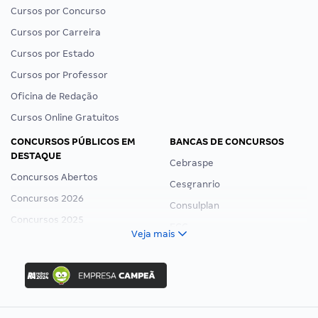
Cursos por Concurso
Cursos por Carreira
Cursos por Estado
Cursos por Professor
Oficina de Redação
Cursos Online Gratuitos
CONCURSOS PÚBLICOS EM
BANCAS DE CONCURSOS
DESTAQUE
Cebraspe
Concursos Abertos
Cesgranrio
Concursos 2026
Consulplan
Concursos 2025
FCC
Veja mais
Concurso Nacional Unificado
FGV
Concurso Ibama
Idecan
Concurso MPU
Selecon
Editais publicados
Uniase