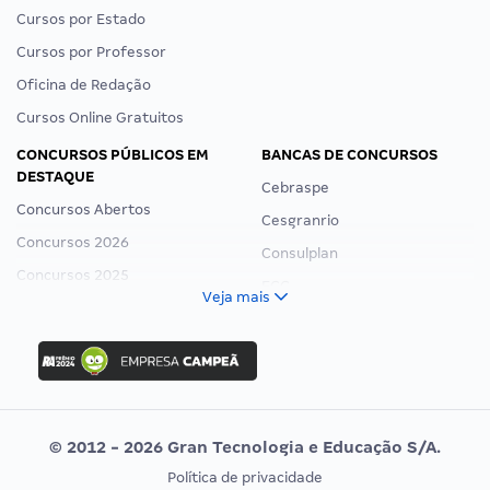
Cursos por Estado
Cursos por Professor
Oficina de Redação
Cursos Online Gratuitos
CONCURSOS PÚBLICOS EM
BANCAS DE CONCURSOS
DESTAQUE
Cebraspe
Concursos Abertos
Cesgranrio
Concursos 2026
Consulplan
Concursos 2025
FCC
Veja mais
Concurso Nacional Unificado
FGV
Concurso Ibama
Idecan
Concurso MPU
Selecon
Editais publicados
Uniase
© 2012 - 2026 Gran Tecnologia e Educação S/A.
Vunesp
Política de privacidade
CONCURSOS POR PROFISSÃO
EXAME DE ORDEM