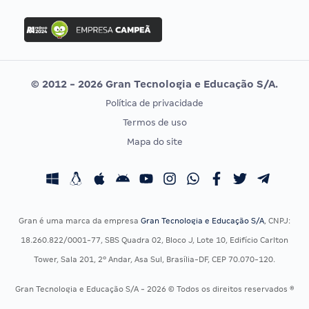
FGV
Concurso Ibama
Idecan
Concurso MPU
Selecon
Editais publicados
Uniase
© 2012 - 2026 Gran Tecnologia e Educação S/A.
Vunesp
Política de privacidade
CONCURSOS POR PROFISSÃO
EXAME DE ORDEM
Termos de uso
Concursos Administrativos
OAB
Mapa do site
Concursos Educação
Prova OAB
Concursos Fiscais
Calendário OAB
Concursos Jurídicos
Questões OAB
Concursos Militares
Recursos OAB
Gran é uma marca da empresa
Gran Tecnologia e Educação S/A
, CNPJ:
Concursos Policiais
Exame de Ordem
18.260.822/0001-77, SBS Quadra 02, Bloco J, Lote 10, Edifício Carlton
Concursos Saúde
Tower, Sala 201, 2º Andar, Asa Sul, Brasília-DF, CEP 70.070-120.
Concursos Tribunais
Gran Tecnologia e Educação S/A - 2026 © Todos os direitos reservados ®
Residência Multiprofissional