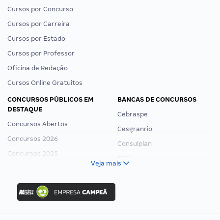
Cursos por Concurso
Cursos por Carreira
Cursos por Estado
Cursos por Professor
Oficina de Redação
Cursos Online Gratuitos
CONCURSOS PÚBLICOS EM
BANCAS DE CONCURSOS
DESTAQUE
Cebraspe
Concursos Abertos
Cesgranrio
Concursos 2026
Consulplan
Concursos 2025
FCC
Veja mais
Concurso Nacional Unificado
FGV
Concurso Ibama
Idecan
Concurso MPU
Selecon
Editais publicados
Uniase