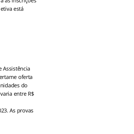
á as inscrições
etiva está
e Assistência
ertame oferta
unidades do
varia entre R$
23. As provas