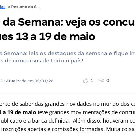
ias
››
Resumo da Semana: veja os concursos destaques 13 a 19 de maio
da Semana: veja os concu
es 13 a 19 de maio
 Semana: leia os destaques da semana e fique i
as de concursos de todo o país!
1
0
23
• Atualizado em
05/01/26
nto de saber das grandes novidades no mundo dos c
3 a 19 de maio
teve grandes movimentações de concur
 publicado e a banca definida. Além disso, houveram c
inscrições abertas e comissões formadas. Muita coisa