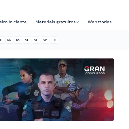
iro Iniciante
Materiais gratuitos
Webstories
O
RR
RS
SC
SE
SP
TO