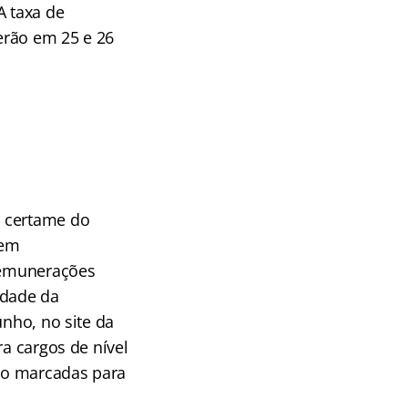
A taxa de
cerão em 25 e 26
O certame do
tem
 remunerações
idade da
unho, no site da
ra cargos de nível
tão marcadas para