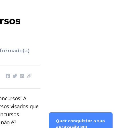
rsos
nformado(a)
oncursos! A
sos visados que
oncursos
Quer conquistar a sua
 não é?
aprovação em