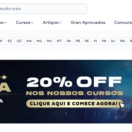
os
Cursos
Artigos
Gran Aprovados
Concurse
DF
ES
GO
MA
MG
MS
MT
PA
PB
PE
PI
PR
RJ
RN
R