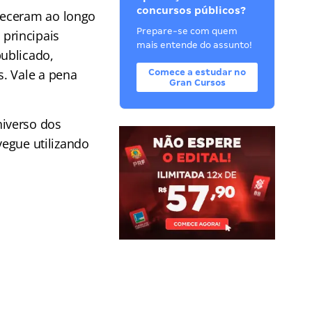
concursos públicos?
teceram ao longo
Prepare-se com quem
principais
mais entende do assunto!
ublicado,
. Vale a pena
Comece a estudar no
Gran Cursos
iverso dos
vegue utilizando