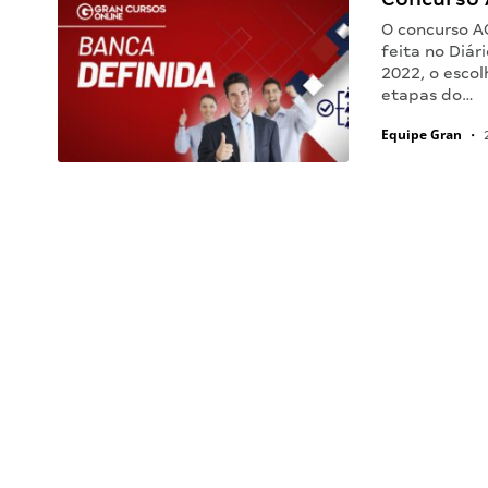
O concurso A
feita no Diár
2022, o escol
etapas do…
Equipe Gran
•
2