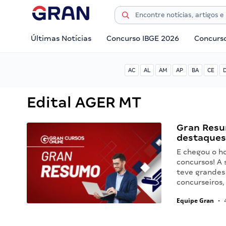
Últimas Notícias
Concurso IBGE 2026
Concurs
AC
AL
AM
AP
BA
CE
Edital AGER MT
Gran Resu
destaques
E chegou o h
concursos! A 
teve grandes
concurseiros
Equipe Gran
•
4