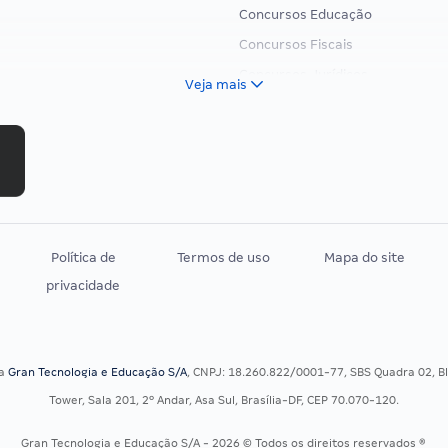
Concursos Educação
Concursos Fiscais
Concursos Jurídicos
Veja mais
Concursos Militares
Concursos Policiais
Concursos Saúde
Concursos Tribunais
Residência Multiprofissional
Política de
Termos de uso
Mapa do site
privacidade
sa
Gran Tecnologia e Educação S/A
, CNPJ: 18.260.822/0001-77, SBS Quadra 02, Blo
Tower, Sala 201, 2º Andar, Asa Sul, Brasília-DF, CEP 70.070-120.
Gran Tecnologia e Educação S/A - 2026 © Todos os direitos reservados ®