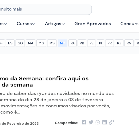
os
Cursos
Artigos
Gran Aprovados
Concurse
DF
ES
GO
MA
MG
MS
MT
PA
PB
PE
PI
PR
RJ
RN
R
mo da Semana: confira aqui os
 da semana
ora de saber das grandes novidades no mundo dos
semana do dia 28 de janeiro a 03 de fevereiro
 movimentações de concursos visados por vocês,
, como é…
Compartilhe:
 de Fevereiro de 2023