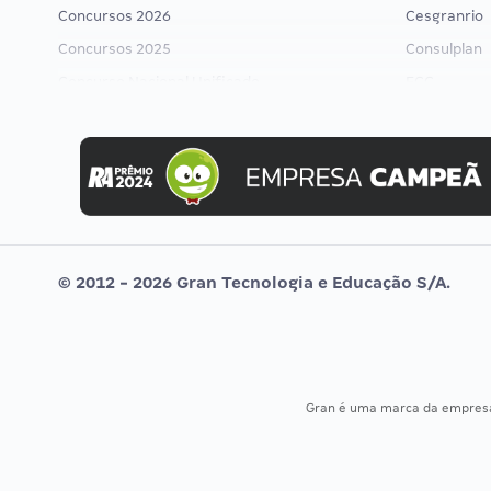
Concursos 2026
Cesgranrio
Concursos 2025
Consulplan
Concurso Nacional Unificado
FCC
Concurso Ibama
FGV
Concurso MPU
Idecan
Editais publicados
Selecon
Uniase
Vunesp
© 2012 - 2026 Gran Tecnologia e Educação S/A.
Gran é uma marca da empre