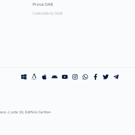
Prova OAB
Calendário OAB
Questões OAB
Recursos OAB
Exame de Ordem
co J, Lote 10, Edifício Carlton