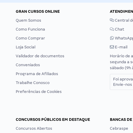
GRAN CURSOS ONLINE
ATENDIME
Quem Somos
Central d
Como Funciona
Chat
Como Comprar
WhatsAp
Loja Social
E-mail
Validador de documentos
Horário de 
segunda a s
Conveniados
sábado (9h 
Programa de Afiliados
Foi aprov
Trabalhe Conosco
Envie-nos 
Preferências de Cookies
CONCURSOS PÚBLICOS EM DESTAQUE
BANCAS DE
Concursos Abertos
Cebraspe