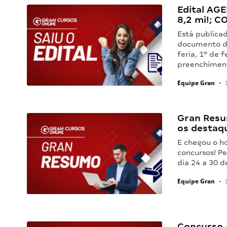
Edital AGE
8,2 mi!; C
Está publica
documento di
feria, 1º de 
preenchimen
Equipe Gran
•
1
Gran Resu
os destaq
E chegou o h
concursos! Pe
dia 24 a 30
Equipe Gran
•
3
Concurso 