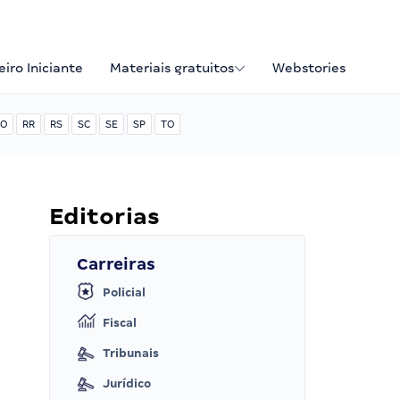
iro Iniciante
Materiais gratuitos
Webstories
O
RR
RS
SC
SE
SP
TO
Editorias
Carreiras
Policial
Fiscal
Tribunais
Jurídico