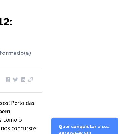
12:
nformado(a)
sos! Perto das
 bem
os como o
Quer conquistar a sua
 nos concursos
aprovação em