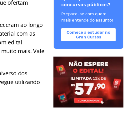
que ofertam
concursos públicos?
Prepare-se com quem
mais entende do assunto!
teceram ao longo
terial com as
Comece a estudar no
Gran Cursos
om edital
 muito mais. Vale
iverso dos
vegue utilizando