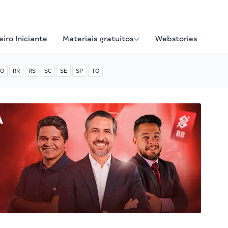
iro Iniciante
Materiais gratuitos
Webstories
O
RR
RS
SC
SE
SP
TO