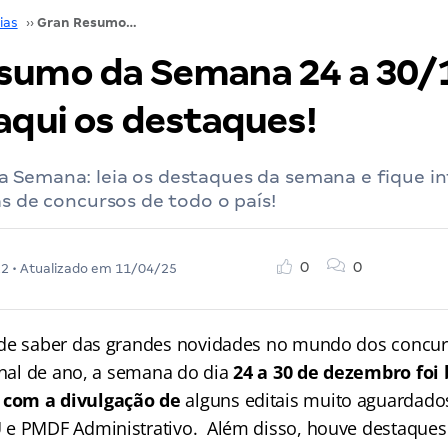
ias
››
Gran Resumo da Semana 24 a 30/12: confira aqui os destaques!
sumo da Semana 24 a 30/
aqui os destaques!
 Semana: leia os destaques da semana e fique i
as de concursos de todo o país!
0
0
22
• Atualizado em
11/04/25
de saber das grandes novidades no mundo dos concur
final de ano, a semana do dia
24 a 30 de dezembro foi
com a divulgação de
alguns editais muito aguardad
 e PMDF Administrativo. Além disso, houve destaques