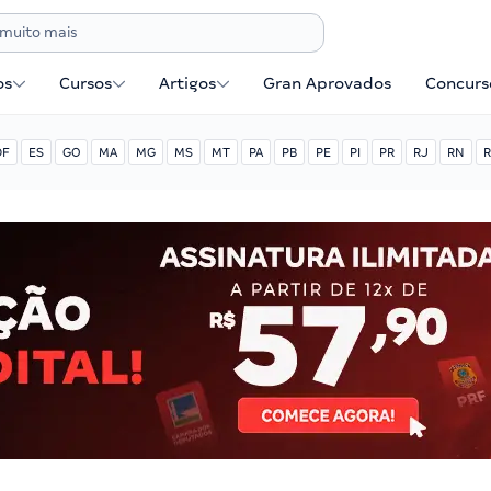
os
Cursos
Artigos
Gran Aprovados
Concurse
DF
ES
GO
MA
MG
MS
MT
PA
PB
PE
PI
PR
RJ
RN
R