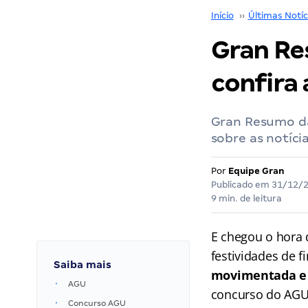
Início
››
Últimas Notíc
Gran Re
confira 
Gran Resumo da
sobre as notíci
Por
Equipe Gran
Publicado em
31/12/
9 min. de leitura
E chegou o hora 
festividades de 
Saiba mais
movimentada e 
AGU
concurso do AGU
Concurso AGU