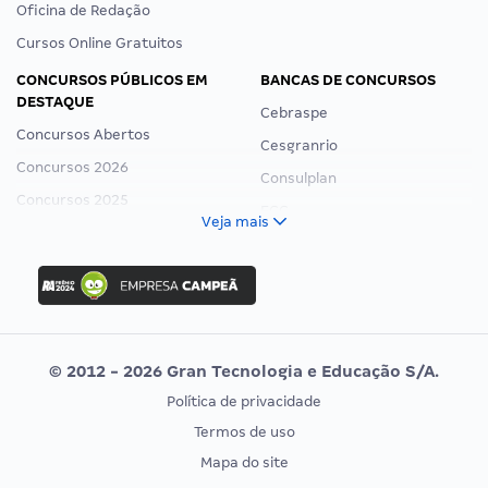
Oficina de Redação
Cursos Online Gratuitos
CONCURSOS PÚBLICOS EM
BANCAS DE CONCURSOS
DESTAQUE
Cebraspe
Concursos Abertos
Cesgranrio
Concursos 2026
Consulplan
Concursos 2025
FCC
Veja mais
Concurso Nacional Unificado
FGV
Concurso Ibama
Idecan
Concurso MPU
Selecon
Editais publicados
Uniase
© 2012 - 2026 Gran Tecnologia e Educação S/A.
Vunesp
Política de privacidade
CONCURSOS POR PROFISSÃO
EXAME DE ORDEM
Termos de uso
Concursos Administrativos
OAB
Mapa do site
Concursos Educação
Prova OAB