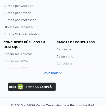
Cursos por Carreira
Cursos por Estado
Cursos por Professor
Oficina de Redação
Cursos Online Gratuitos
CONCURSOS PÚBLICOS EM
BANCAS DE CONCURSOS
DESTAQUE
Cebraspe
Concursos Abertos
Cesgranrio
Concursos 2026
Consulplan
Concursos 2025
FCC
Veja mais
Concurso Nacional Unificado
FGV
Concurso Ibama
Idecan
Concurso MPU
Selecon
Editais publicados
Uniase
© 2012 - 2026 Gran Tecnologia e Educação S/A.