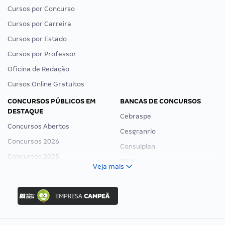
Cursos por Concurso
Cursos por Carreira
Cursos por Estado
Cursos por Professor
Oficina de Redação
Cursos Online Gratuitos
CONCURSOS PÚBLICOS EM
BANCAS DE CONCURSOS
DESTAQUE
Cebraspe
Concursos Abertos
Cesgranrio
Concursos 2026
Consulplan
Concursos 2025
FCC
Veja mais
Concurso Nacional Unificado
FGV
Concurso Ibama
Idecan
Concurso MPU
Selecon
Editais publicados
Uniase