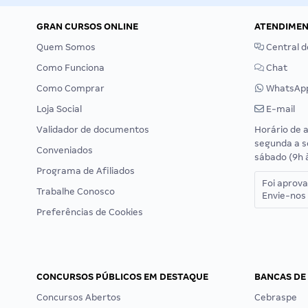
GRAN CURSOS ONLINE
ATENDIME
Quem Somos
Central d
Como Funciona
Chat
Como Comprar
WhatsAp
Loja Social
E-mail
Validador de documentos
Horário de 
segunda a s
Conveniados
sábado (9h 
Programa de Afiliados
Foi aprov
Trabalhe Conosco
Envie-nos 
Preferências de Cookies
CONCURSOS PÚBLICOS EM DESTAQUE
BANCAS DE
Concursos Abertos
Cebraspe