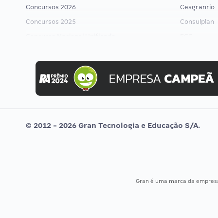
Concursos 2026
Cesgranrio
Concursos 2025
Consulplan
Concurso Nacional Unificado
FCC
Concurso Ibama
FGV
Concurso MPU
Idecan
Editais publicados
Selecon
Uniase
Vunesp
© 2012 - 2026 Gran Tecnologia e Educação S/A.
Gran é uma marca da empre