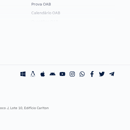
Prova OAB
Calendário OAB
Questões OAB
Recursos OAB
Exame de Ordem
co J, Lote 10, Edifício Carlton