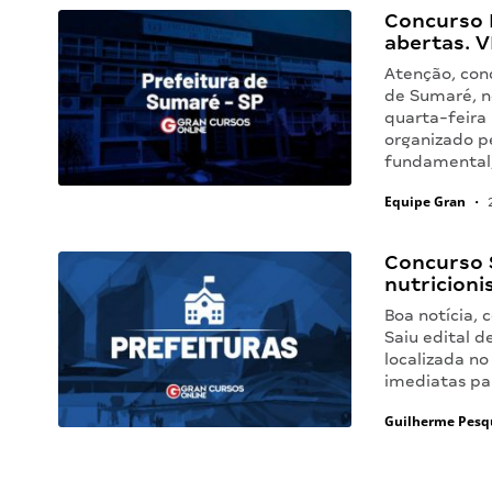
Concurso 
abertas. 
Atenção, conc
de Sumaré, n
quarta-feira
organizado pe
fundamental
Equipe Gran
•
2
Concurso S
nutricioni
Boa notícia, 
Saiu edital d
localizada n
imediatas pa
Guilherme Pesq