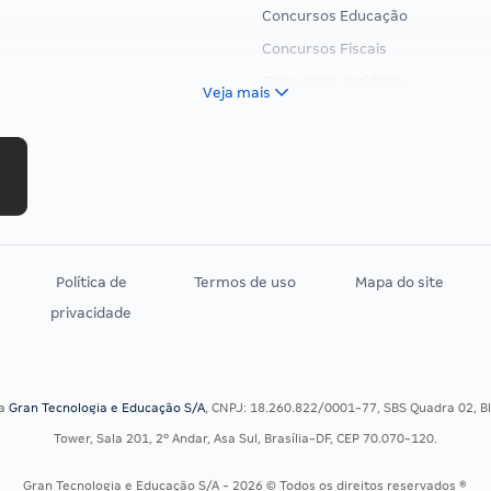
Concursos Educação
Concursos Fiscais
Concursos Jurídicos
Veja mais
Concursos Militares
Concursos Policiais
Concursos Saúde
Concursos Tribunais
Residência Multiprofissional
Política de
Termos de uso
Mapa do site
privacidade
sa
Gran Tecnologia e Educação S/A
, CNPJ: 18.260.822/0001-77, SBS Quadra 02, Blo
Tower, Sala 201, 2º Andar, Asa Sul, Brasília-DF, CEP 70.070-120.
Gran Tecnologia e Educação S/A - 2026 © Todos os direitos reservados ®