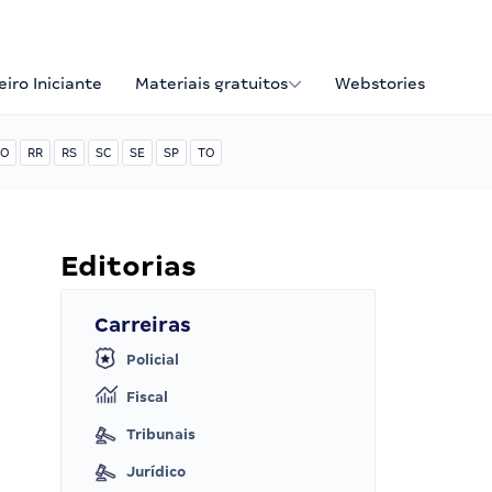
iro Iniciante
Materiais gratuitos
Webstories
O
RR
RS
SC
SE
SP
TO
Editorias
Carreiras
Policial
Fiscal
Tribunais
Jurídico