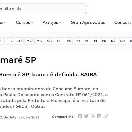
os
Cursos
Artigos
Gran Aprovados
Concurse
DF
ES
GO
MA
MG
MS
MT
PA
PB
PE
PI
PR
RJ
RN
R
umaré SP
Sumaré SP: banca é definida. SAIBA
 a banca organizadora do Concurso Sumaré, no
o Paulo. De acordo com o Contrato Nº 061/2021, a
atada pela Prefeitura Municipal é o Instituto de
dades (IGECS). Outras…
Compartilhe:
1 de Setembro de 2021