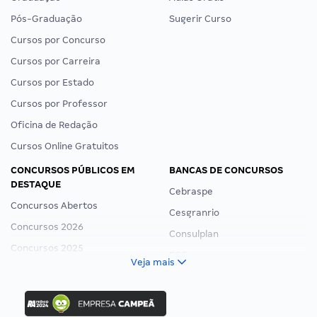
Pós-Graduação
Sugerir Curso
Cursos por Concurso
Cursos por Carreira
Cursos por Estado
Cursos por Professor
Oficina de Redação
Cursos Online Gratuitos
CONCURSOS PÚBLICOS EM
BANCAS DE CONCURSOS
DESTAQUE
Cebraspe
Concursos Abertos
Cesgranrio
Concursos 2026
Consulplan
Concursos 2025
FCC
Veja mais
Concurso Nacional Unificado
FGV
Concurso Ibama
Idecan
Concurso MPU