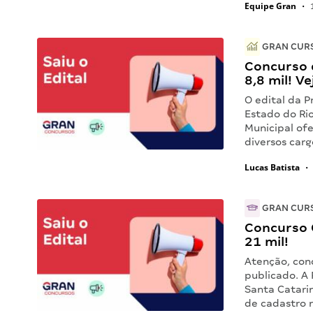
Equipe Gran
•
1
GRAN CURS
Concurso 
8,8 mil! Ve
O edital da P
Estado do Rio
Municipal of
diversos car
Lucas Batista
•
GRAN CUR
Concurso C
21 mil!
Atenção, con
publicado. A 
Santa Catari
de cadastro r