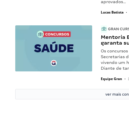
aprovados…
Lucas Batista
•
GRAN CUR
Mentoria 
garanta s
Os concursos
Secretarias d
vivendo um h
Diante de ta
Equipe Gran
•
3
ver mais co