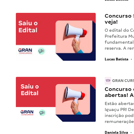
Concurso S
veja!
O edital do C
Prefeitura Mu
fundamental,
reserva. A re
Lucas Batista
•
GRAN CUR
Concurso d
abertas! A
Estão abertas
Iguaçu PR! De
inscrição pod
remuneraçõe
Daniela Silva
•