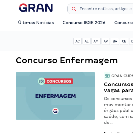
Últimas Notícias
Concurso IBGE 2026
Concurs
AC
AL
AM
AP
BA
CE
Concurso Enfermagem
GRAN CUR
Concursos
vagas par
Os concurso
movimentar o
órgãos públic
saúde, com sa
de…