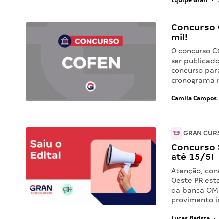
Equipe Gran
•
2
Concurso 
mil!
O concurso C
ser publicado
concurso par
cronograma m
Camila Campos
GRAN CUR
Concurso S
até 15/5!
Atenção, conc
Oeste PR esta
da banca OMN
provimento i
Lucas Batista
•