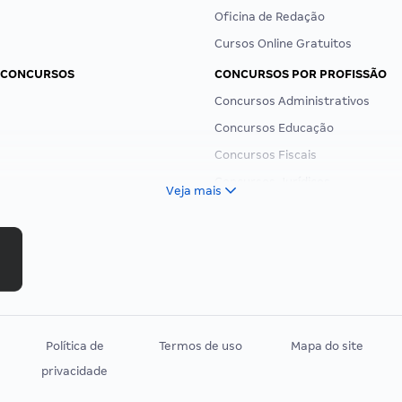
Oficina de Redação
Cursos Online Gratuitos
 CONCURSOS
CONCURSOS POR PROFISSÃO
Concursos Administrativos
Concursos Educação
Concursos Fiscais
Concursos Jurídicos
Veja mais
Concursos Militares
Concursos Policiais
Concursos Saúde
Concursos Tribunais
Residência Multiprofissional
Política de
Termos de uso
Mapa do site
privacidade