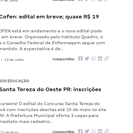
9 de Julho
Cofen: edital em breve; quase R$ 19
OFEN está em andamento e o novo edital pode
 em breve. Organizado pelo Instituto Quadrix, o
a o Conselho Federal de Enfermagem segue com
antido. A expectativa é de…
Compartilhe:
•
13 de Julho
SOS EDUCAÇÃO
anta Tereza do Oeste PR: inscrições
urseiro! O edital do Concurso Santa Tereza do
rá com inscrições abertas até 15 de maio no site
I. A Prefeitura Municipal oferta 3 vagas para
mediato mais cadastro…
Compartilhe:
12 de Maio