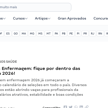
os
Cursos
Artigos
Gran Aprovados
Concurse
DF
ES
GO
MA
MG
MS
MT
PA
PB
PE
PI
PR
RJ
RN
R
SOS SAÚDE
 Enfermagem: fique por dentro das
a 2026!
s em enfermagem 2026 já começaram a
 calendário de seleções em todo o país. Diversos
os estão abrindo vagas para profissionais da
lários atrativos, estabilidade e boas condições
Compartilhe: