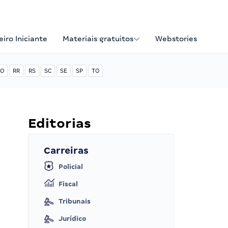
iro Iniciante
Materiais gratuitos
Webstories
O
RR
RS
SC
SE
SP
TO
Editorias
Carreiras
Policial
Fiscal
Tribunais
Jurídico