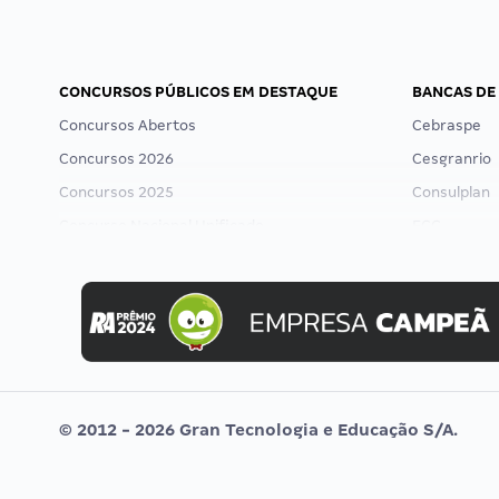
CONCURSOS PÚBLICOS EM DESTAQUE
BANCAS DE
Concursos Abertos
Cebraspe
Concursos 2026
Cesgranrio
Concursos 2025
Consulplan
Concurso Nacional Unificado
FCC
Concurso Ibama
FGV
Concurso MPU
Idecan
Editais publicados
Selecon
Uniase
Vunesp
© 2012 - 2026 Gran Tecnologia e Educação S/A.