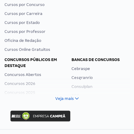
Cursos por Concurso
Cursos por Carreira
Cursos por Estado
Cursos por Professor
Oficina de Redação
Cursos Online Gratuitos
CONCURSOS PÚBLICOS EM
BANCAS DE CONCURSOS
DESTAQUE
Cebraspe
Concursos Abertos
Cesgranrio
Concursos 2026
Consulplan
Concursos 2025
FCC
Veja mais
Concurso Nacional Unificado
FGV
Concurso Ibama
Idecan
Concurso MPU
Selecon
Editais publicados
Uniase