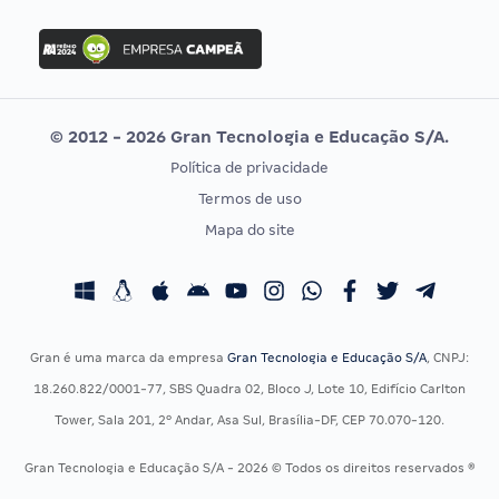
FGV
Concurso Ibama
Idecan
Concurso MPU
Selecon
Editais publicados
Uniase
© 2012 - 2026 Gran Tecnologia e Educação S/A.
Vunesp
Política de privacidade
CONCURSOS POR PROFISSÃO
EXAME DE ORDEM
Termos de uso
Concursos Administrativos
OAB
Mapa do site
Concursos Educação
Prova OAB
Concursos Fiscais
Calendário OAB
Concursos Jurídicos
Questões OAB
Concursos Militares
Recursos OAB
Gran é uma marca da empresa
Gran Tecnologia e Educação S/A
, CNPJ:
Concursos Policiais
Exame de Ordem
18.260.822/0001-77, SBS Quadra 02, Bloco J, Lote 10, Edifício Carlton
Concursos Saúde
Tower, Sala 201, 2º Andar, Asa Sul, Brasília-DF, CEP 70.070-120.
Concursos Tribunais
Gran Tecnologia e Educação S/A - 2026 © Todos os direitos reservados ®
Residência Multiprofissional