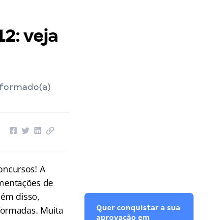
2: veja
nformado(a)
oncursos! A
mentações de
lém disso,
Quer conquistar a sua
formadas. Muita
aprovação em