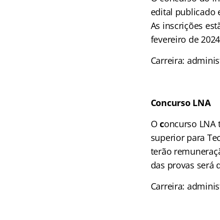
edital publicado
As inscrições es
fevereiro de 2024
Carreira: adminis
Concurso LNA
O
c
oncurso LNA t
superior para Te
terão remuneraçã
das provas será 
Carreira: adminis