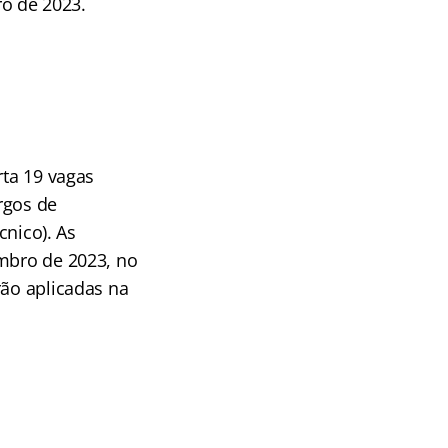
ro de 2023.
rta 19 vagas
rgos de
cnico). As
embro de 2023, no
rão aplicadas na