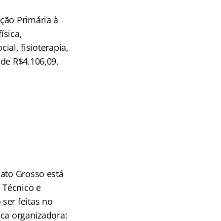
ção Primária à
ísica,
ial, fisioterapia,
 de R$4.106,09.
Mato Grosso está
 Técnico e
ser feitas no
nca organizadora: