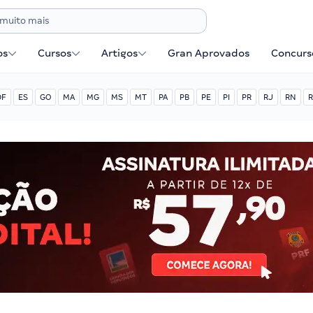
os
Cursos
Artigos
Gran Aprovados
Concurse
DF
ES
GO
MA
MG
MS
MT
PA
PB
PE
PI
PR
RJ
RN
R