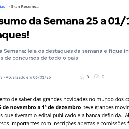
ias
››
Gran Resumo da Semana 25 a 01/12: veja os destaques!
sumo da Semana 25 a 01/1
aques!
 Semana: leia os destaques da semana e fique i
as de concursos de todo o país
3
0
23
• Atualizado em
06/01/26
nto de saber das grandes novidades no mundo dos c
5 de novembro a 1º de dezembro
teve grandes movi
s que tiveram o edital publicado e a banca definida. A
sos importantes com inscrições abertas e comissões 