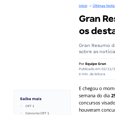
Início
››
Últimas Notíc
Gran Re
os dest
Gran Resumo da
sobre as notíci
Por
Equipe Gran
Publicado em
02/12/
6 min. de leitura
E chegou o mome
semana do dia
2
Saiba mais
concursos visado
CRT 1
houveram concur
Concurso CRT 1