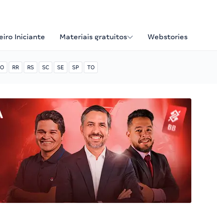
iro Iniciante
Materiais gratuitos
Webstories
O
RR
RS
SC
SE
SP
TO