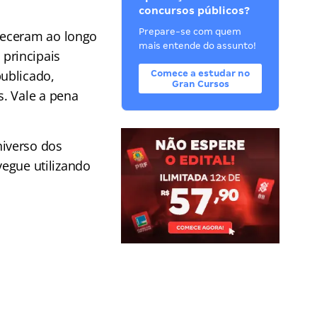
concursos públicos?
Prepare-se com quem
teceram ao longo
mais entende do assunto!
principais
ublicado,
Comece a estudar no
Gran Cursos
. Vale a pena
iverso dos
vegue utilizando