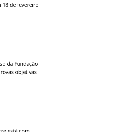
m 18 de fevereiro
urso da Fundação
rovas objetivas
cre está com