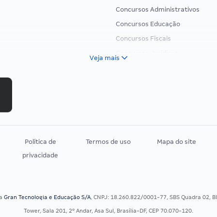
Concursos Administrativos
Concursos Educação
Concursos Fiscais
Concursos Jurídicos
Veja mais
Concursos Militares
Concursos Policiais
Concursos Saúde
Concursos Tribunais
Residência Multiprofissional
Política de
Termos de uso
Mapa do site
privacidade
sa
Gran Tecnologia e Educação S/A
, CNPJ: 18.260.822/0001-77, SBS Quadra 02, Blo
Tower, Sala 201, 2º Andar, Asa Sul, Brasília-DF, CEP 70.070-120.