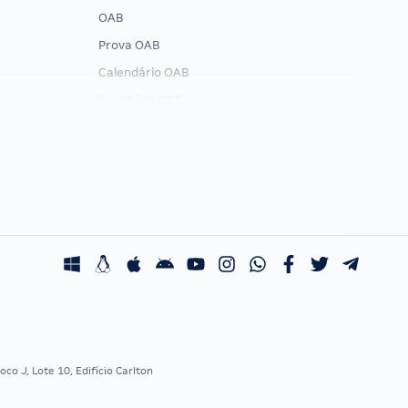
OAB
Prova OAB
Calendário OAB
Questões OAB
Recursos OAB
Exame de Ordem
co J, Lote 10, Edifício Carlton