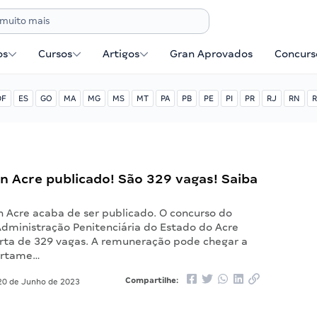
os
Cursos
Artigos
Gran Aprovados
Concurse
DF
ES
GO
MA
MG
MS
MT
PA
PB
PE
PI
PR
RJ
RN
R
en Acre publicado! São 329 vagas! Saiba
n Acre acaba de ser publicado. O concurso do
Administração Penitenciária do Estado do Acre
rta de 329 vagas. A remuneração pode chegar a
certame…
Compartilhe:
0 de Junho de 2023