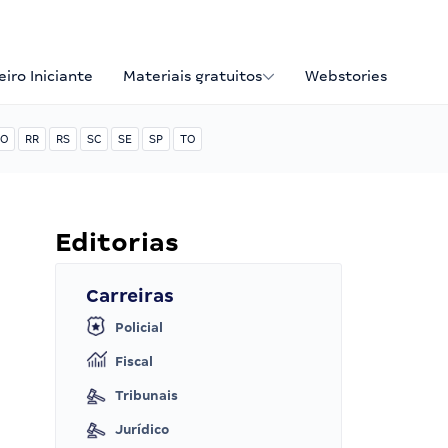
iro Iniciante
Materiais gratuitos
Webstories
O
RR
RS
SC
SE
SP
TO
Editorias
Carreiras
Policial
Fiscal
Tribunais
Jurídico