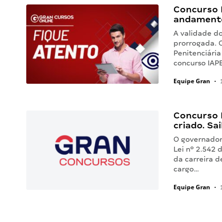
Concurso 
andament
A validade d
prorrogada. 
Penitenciária
concurso IAP
Equipe Gran
•
1
Concurso I
criado. Sa
O governador
Lei nº 2.542 
da carreira d
cargo…
Equipe Gran
•
1