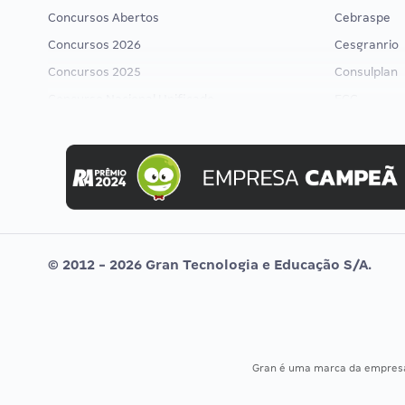
Concursos Abertos
Cebraspe
Concursos 2026
Cesgranrio
Concursos 2025
Consulplan
Concurso Nacional Unificado
FCC
Concurso Ibama
FGV
Concurso MPU
Idecan
Editais publicados
Selecon
Uniase
Vunesp
© 2012 - 2026 Gran Tecnologia e Educação S/A.
Gran é uma marca da empre