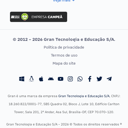
Veja mais
Concurso Nacional Unificado
FGV
Concurso Ibama
Idecan
Concurso MPU
Selecon
Editais publicados
Uniase
© 2012 - 2026 Gran Tecnologia e Educação S/A.
Vunesp
Política de privacidade
CONCURSOS POR PROFISSÃO
EXAME DE ORDEM
Termos de uso
Concursos Administrativos
OAB
Mapa do site
Concursos Educação
Prova OAB
Concursos Fiscais
Calendário OAB
Concursos Jurídicos
Questões OAB
Concursos Militares
Recursos OAB
Gran é uma marca da empresa
Gran Tecnologia e Educação S/A
, CNPJ:
Concursos Policiais
Exame de Ordem
18.260.822/0001-77, SBS Quadra 02, Bloco J, Lote 10, Edifício Carlton
Concursos Saúde
Tower, Sala 201, 2º Andar, Asa Sul, Brasília-DF, CEP 70.070-120.
Concursos Tribunais
Gran Tecnologia e Educação S/A - 2026 © Todos os direitos reservados ®
Residência Multiprofissional