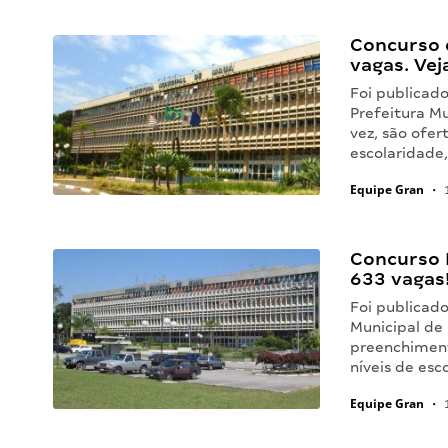
Concurso 
vagas. Vej
Foi publicado
Prefeitura M
vez, são ofe
escolaridade
Equipe Gran
•
1
Concurso P
633 vagas
Foi publicado
Municipal de 
preenchiment
níveis de es
Equipe Gran
•
1