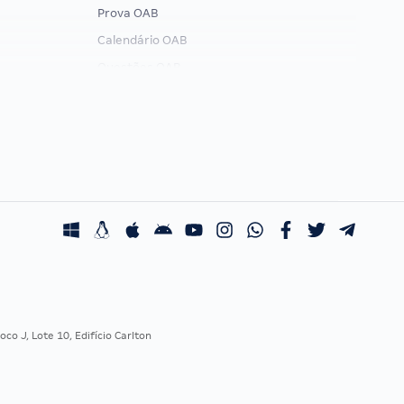
Prova OAB
Calendário OAB
Questões OAB
Recursos OAB
Exame de Ordem
co J, Lote 10, Edifício Carlton