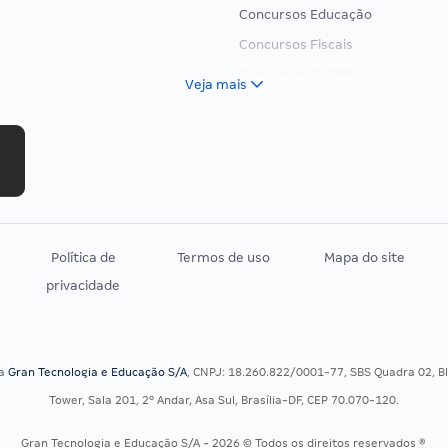
Concursos Educação
Concursos Fiscais
Concursos Jurídicos
Veja mais
Concursos Militares
Concursos Policiais
Concursos Saúde
Concursos Tribunais
Residência Multiprofissional
Política de
Termos de uso
Mapa do site
privacidade
sa
Gran Tecnologia e Educação S/A
, CNPJ: 18.260.822/0001-77, SBS Quadra 02, Blo
Tower, Sala 201, 2º Andar, Asa Sul, Brasília-DF, CEP 70.070-120.
Gran Tecnologia e Educação S/A - 2026 © Todos os direitos reservados ®