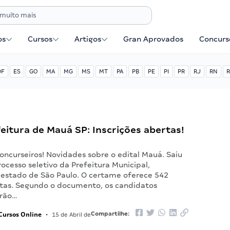
os
Cursos
Artigos
Gran Aprovados
Concurse
DF
ES
GO
MA
MG
MS
MT
PA
PB
PE
PI
PR
RJ
RN
R
feitura de Mauá SP: Inscrições abertas!
concurseiros! Novidades sobre o edital Mauá. Saiu
ocesso seletivo da Prefeitura Municipal,
o estado de São Paulo. O certame oferece 542
tas. Segundo o documento, os candidatos
erão…
Cursos Online
Compartilhe:
•
15 de Abril de