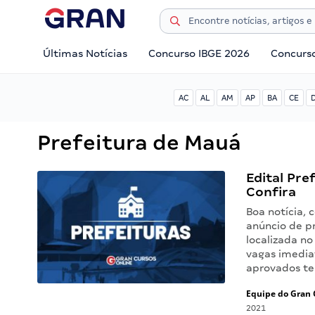
Últimas Notícias
Concurso IBGE 2026
Concurs
AC
AL
AM
AP
BA
CE
Prefeitura de Mauá
Edital Pre
Confira
Boa notícia, 
anúncio de pr
localizada n
vagas imedia
aprovados t
Equipe do Gran 
2021