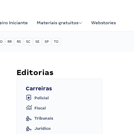
iro Iniciante
Materiais gratuitos
Webstories
O
RR
RS
SC
SE
SP
TO
Editorias
Carreiras
Policial
Fiscal
Tribunais
Jurídico