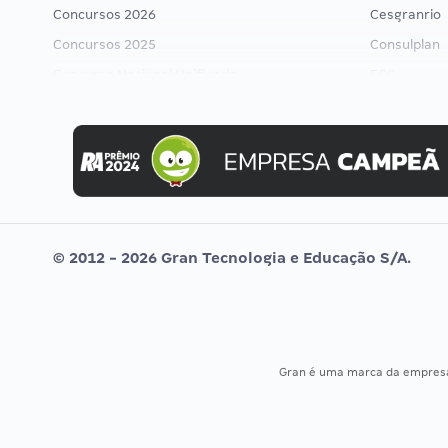
Concursos 2026
Cesgranrio
Concursos 2025
Consulplan
Concurso Nacional Unificado
FCC
Concurso Ibama
FGV
Concurso MPU
Idecan
Editais publicados
Selecon
Uniase
Vunesp
© 2012 - 2026 Gran Tecnologia e Educação S/A.
Gran é uma marca da empre