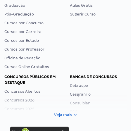
Graduação
Aulas Grátis
Pós-Graduação
Sugerir Curso
Cursos por Concurso
Cursos por Carreira
Cursos por Estado
Cursos por Professor
Oficina de Redação
Cursos Online Gratuitos
CONCURSOS PÚBLICOS EM
BANCAS DE CONCURSOS
DESTAQUE
Cebraspe
Concursos Abertos
Cesgranrio
Concursos 2026
Consulplan
Concursos 2025
FCC
Veja mais
Concurso Nacional Unificado
FGV
Concurso Ibama
Idecan