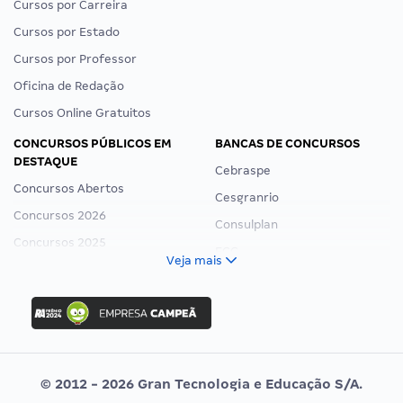
Cursos por Carreira
Cursos por Estado
Cursos por Professor
Oficina de Redação
Cursos Online Gratuitos
CONCURSOS PÚBLICOS EM
BANCAS DE CONCURSOS
DESTAQUE
Cebraspe
Concursos Abertos
Cesgranrio
Concursos 2026
Consulplan
Concursos 2025
FCC
Veja mais
Concurso Nacional Unificado
FGV
Concurso Ibama
Idecan
Concurso MPU
Selecon
Editais publicados
Uniase
© 2012 - 2026 Gran Tecnologia e Educação S/A.
Vunesp