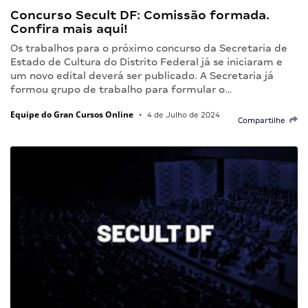
Concurso Secult DF: Comissão formada.
Confira mais aqui!
Os trabalhos para o próximo concurso da Secretaria de
Estado de Cultura do Distrito Federal já se iniciaram e
um novo edital deverá ser publicado. A Secretaria já
formou grupo de trabalho para formular o…
Equipe do Gran Cursos Online
•
4 de Julho de 2024
Compartilhe