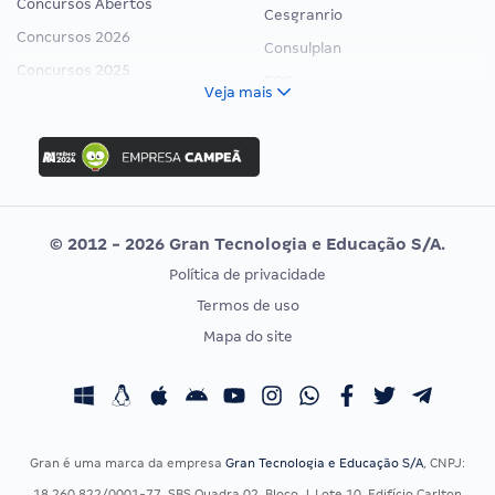
Concursos Abertos
Cesgranrio
Concursos 2026
Consulplan
Concursos 2025
FCC
Veja mais
Concurso Nacional Unificado
FGV
Concurso Ibama
Idecan
Concurso MPU
Selecon
Editais publicados
Uniase
© 2012 - 2026 Gran Tecnologia e Educação S/A.
Vunesp
Política de privacidade
CONCURSOS POR PROFISSÃO
EXAME DE ORDEM
Termos de uso
Concursos Administrativos
OAB
Mapa do site
Concursos Educação
Prova OAB
Concursos Fiscais
Calendário OAB
Concursos Jurídicos
Questões OAB
Concursos Militares
Recursos OAB
Gran é uma marca da empresa
Gran Tecnologia e Educação S/A
, CNPJ:
Concursos Policiais
Exame de Ordem
18.260.822/0001-77, SBS Quadra 02, Bloco J, Lote 10, Edifício Carlton