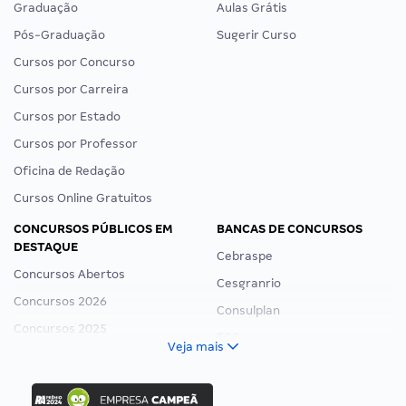
Graduação
Aulas Grátis
Pós-Graduação
Sugerir Curso
Cursos por Concurso
Cursos por Carreira
Cursos por Estado
Cursos por Professor
Oficina de Redação
Cursos Online Gratuitos
CONCURSOS PÚBLICOS EM
BANCAS DE CONCURSOS
DESTAQUE
Cebraspe
Concursos Abertos
Cesgranrio
Concursos 2026
Consulplan
Concursos 2025
FCC
Veja mais
Concurso Nacional Unificado
FGV
Concurso Ibama
Idecan