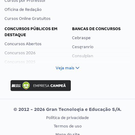
Cursos por Professor
Oficina de Redação
Cursos Online Gratuitos
CONCURSOS PÚBLICOS EM
BANCAS DE CONCURSOS
DESTAQUE
Cebraspe
Concursos Abertos
Cesgranrio
Concursos 2026
Consulplan
Concursos 2025
FCC
Veja mais
Concurso Nacional Unificado
FGV
Concurso Ibama
Idecan
Concurso MPU
Selecon
Editais publicados
Uniase
© 2012 - 2026 Gran Tecnologia e Educação S/A.
Vunesp
Política de privacidade
CONCURSOS POR PROFISSÃO
EXAME DE ORDEM
Termos de uso
Concursos Administrativos
OAB
Mapa do site